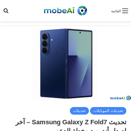
بح
القائمة
تحديثات الموبايلات
تحديثات
تحديث Samsung Galaxy Z Fold7 – آخر
إصدار أندرويد وخطة الدعم