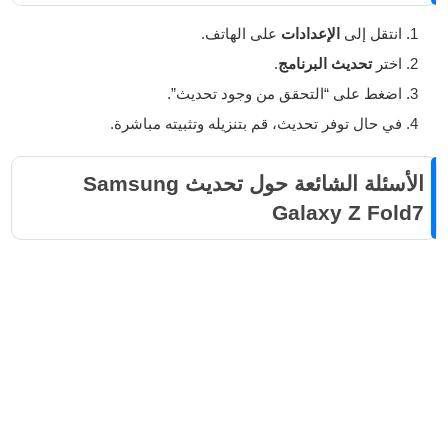
انتقل إلى
الإعدادات
على الهاتف.
اختر
تحديث البرنامج
.
اضغط على “التحقق من وجود تحديث”.
في حال توفر تحديث، قم بتنزيله وتثبيته مباشرة.
الأسئلة الشائعة حول تحديث Samsung
Galaxy Z Fold7
هل حصل الهاتف على Android 17؟
لا، الهاتف ما زال يعمل على Android 16. لكن من المؤكد أن
يحصل على Android 17 ضمن خطة التحديثات القادمة.