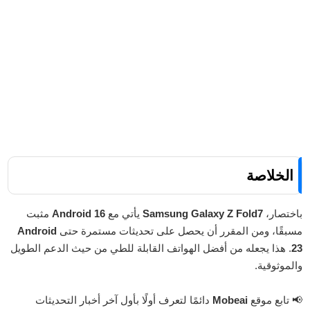
كم عدد التحديثات التي سيحصل عليها
Galaxy Z Fold7؟
هل التحديثات ستصل إلى جميع الدول؟
الخلاصة
باختصار،
Samsung Galaxy Z Fold7
يأتي مع
Android 16
مثبت
مسبقًا، ومن المقرر أن يحصل على تحديثات مستمرة حتى
Android
23
. هذا يجعله من أفضل الهواتف القابلة للطي من حيث الدعم الطويل
والموثوقية.
📢 تابع موقع
Mobeai
دائمًا لتعرف أولًا بأول آخر أخبار التحديثات