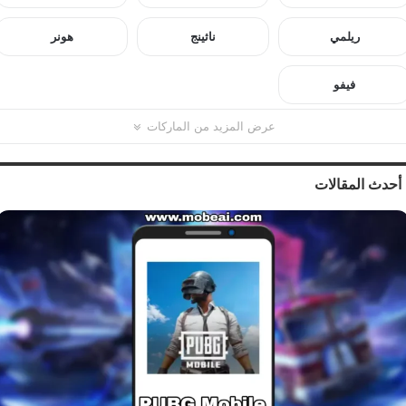
ريلمي
ناثينج
هونر
فيفو
عرض المزيد من الماركات
أحدث المقالات