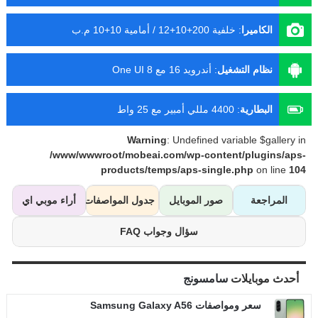
الكاميرا
:
خلفية 200+10+12 / أمامية 10+10 م.ب
نظام التشغيل
:
أندرويد 16 مع One UI 8
البطارية
:
4400 مللي أمبير مع 25 واط
Warning
: Undefined variable $gallery in
/www/wwwroot/mobeai.com/wp-content/plugins/aps-
products/temps/aps-single.php
on line
104
المراجعة
صور الموبايل
جدول المواصفات
أراء موبي اي
سؤال وجواب FAQ
أحدث موبايلات
سامسونج
سعر ومواصفات Samsung Galaxy A56