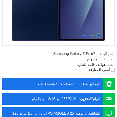
أسم الهاتف:
Samsung Galaxy Z Fold7
الماركة:
سامسونج
الفئة:
هواتف قابلة للطي
أضف للمقارنة
المعالج
:
Snapdragon 8 Elite بتقنية 3 نانو
الرام/التخزين
:
256/512/1 مع 12/16 جيجا رام
الشاشة
:
8 بوصة Dynamic LTPO AMOLED 2X بتردد 120