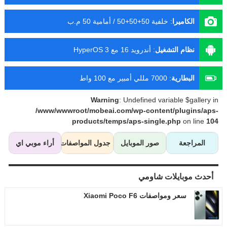
الكاميرا
:
خلفية 50+50+50 / أمامية 50 م.ب
نظام التشغيل
:
أندرويد 16 مع HyperOS 3
البطارية
:
7000 مللي أمبير مع 100 واط
Warning
: Undefined variable $gallery in
/www/wwwroot/mobeai.com/wp-content/plugins/aps-
products/temps/aps-single.php
on line
104
المراجعة
صور الموبايل
جدول المواصفات
أراء موبي اي
أحدث موبايلات
شاومي
سعر ومواصفات Xiaomi Poco F6