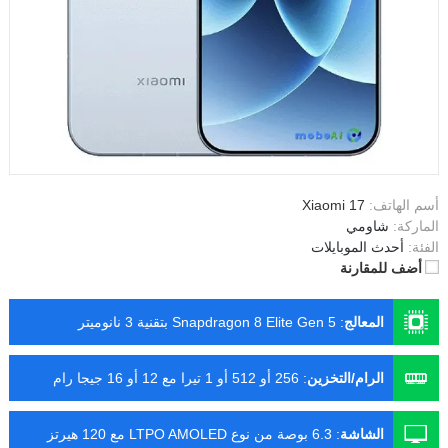
أسم الهاتف:
Xiaomi 17
الماركة:
شاومي
الفئة:
أحدث الموبايلات
أضف للمقارنة
المعالج
:
Snapdragon 8 Elite Gen 5 بتقنية 3 نانوميتر
الرام/التخزين
:
256 أو 512 أو 1 تيرا مع 12 أو 16 جيجا رام
الشاشة
:
6.3 بوصة من نوع LTPO AMOLED مع 120 هيرتز