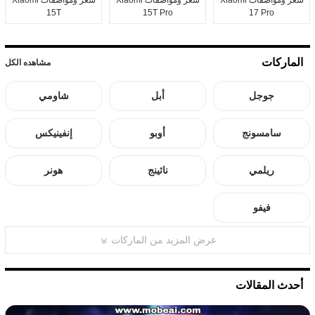
15T
15T Pro
17 Pro
الماركات
مشاهده الكل
جوجل
أبل
شاومي
سامسونج
أوبو
إنفينيكس
ريلمي
ناثينج
هونر
فيفو
عرض المزيد من الماركات
أحدث المقالات