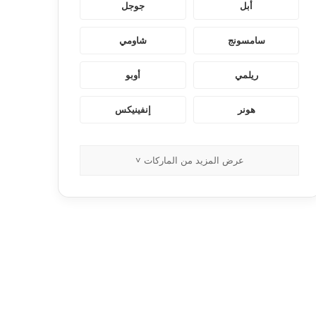
أبل
جوجل
سامسونج
شاومي
ريلمي
أوبو
هونر
إنفينيكس
عرض المزيد من الماركات ˅