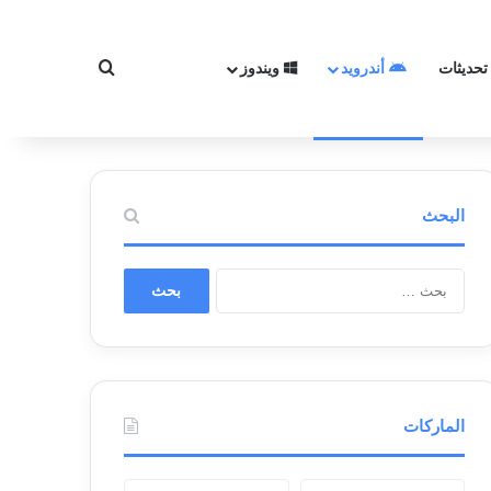
تحديثات
أندرويد
ويندوز
بحث عن
البحث
ا
ل
ب
ح
ث
ع
ن
الماركات
: