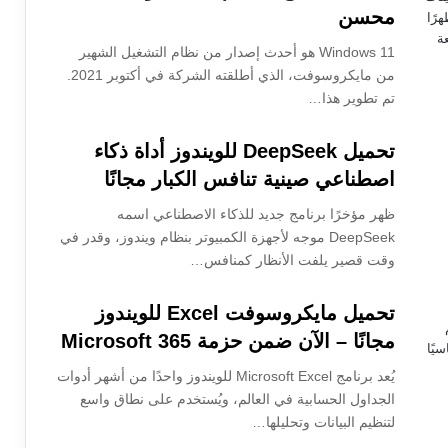
محسن
Windows 11 هو أحدث إصدار من نظام التشغيل الشهير
من مايكروسوفت، الذي أطلقته الشركة في أكتوبر 2021.
تم تطوير هذا…
تحميل DeepSeek للويندوز أداة ذكاء
اصطناعي صينية تنافس الكبار مجانًا
ظهر مؤخرًا برنامج جديد للذكاء الاصطناعي اسمه
DeepSeek موجه لأجهزة الكمبيوتر بنظام ويندوز، وقدر في
وقت قصير يلفت الأنظار كمنافس…
تحميل مايكروسوفت Excel للويندوز
مجانًا – الآن ضمن حزمة Microsoft 365
يُعد برنامج Microsoft Excel للويندوز واحدًا من أشهر أدوات
الجداول الحسابية في العالم، ويُستخدم على نطاق واسع
لتنظيم البيانات وتحليلها…