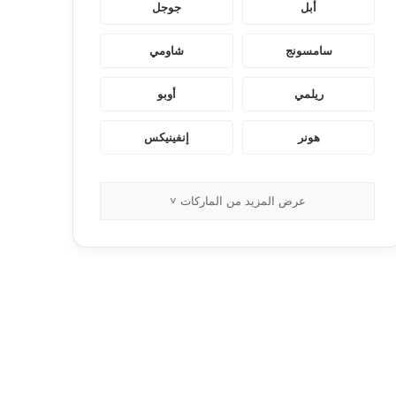
أبل
جوجل
سامسونج
شاومي
ريلمي
أوبو
هونر
إنفينيكس
عرض المزيد من الماركات ˅