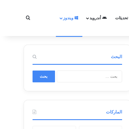
تحديثات
أندرويد
ويندوز
بحث عن
البحث
ا
ل
ب
ح
ث
ع
ن
الماركات
: