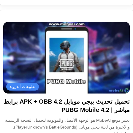
ع
سب
الوي
وك
ب
تطبيقات أندرويد
تحميل تحديث ببجي موبايل 4.2 APK + OBB برابط
مباشر | PUBG Mobile 4.2
يعتبر موقع MobeAI هو الوجهة الأفضل والموثوقة لتحميل النسخة الرسمية
والأخيرة من لعبة ببجي موبايل (PlayerUnknown’s BattleGrounds).