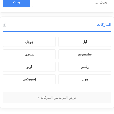
ل
ب
ح
ث
الماركات
ع
ن
:
أبل
جوجل
سامسونج
شاومي
ريلمي
أوبو
هونر
إنفينيكس
عرض المزيد من الماركات ˅