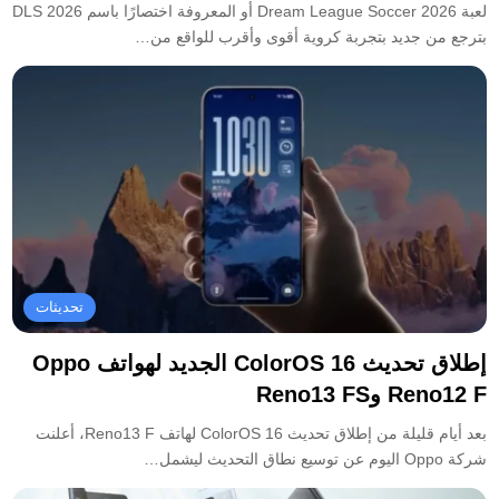
لعبة Dream League Soccer 2026 أو المعروفة اختصارًا باسم DLS 2026
بترجع من جديد بتجربة كروية أقوى وأقرب للواقع من…
تحديثات
إطلاق تحديث ColorOS 16 الجديد لهواتف Oppo
Reno12 F وReno13 FS
بعد أيام قليلة من إطلاق تحديث ColorOS 16 لهاتف Reno13 F، أعلنت
شركة Oppo اليوم عن توسيع نطاق التحديث ليشمل…