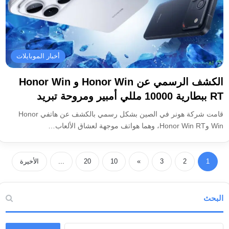
أخبار الموبايلات
الكشف الرسمي عن Honor Win و Honor Win
RT ببطارية 10000 مللي أمبير ومروحة تبريد
قامت شركة هونر في الصين بشكل رسمي بالكشف عن هاتفي Honor
Win وHonor Win RT، وهما هواتف موجهة لعشاق الألعاب…
1
2
3
»
10
20
...
الأخيرة
البحث
ا