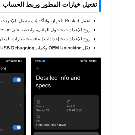
تفعيل خيارات المطور وربط الحساب
اعمل Restart للجهاز، واتأكد إنك متصل بالإنترنت من بيانات الموبايل.
روح الإعدادات > حول الهاتف، واضغط على HyperOS Version كذا مرة لحد ما يبان إشعار إنك بقيت مطور.
روح الإعدادات > إعدادات إضافية > خيارات المطو
فعّل
OEM Unlocking
وكمان
USB Debugging
.