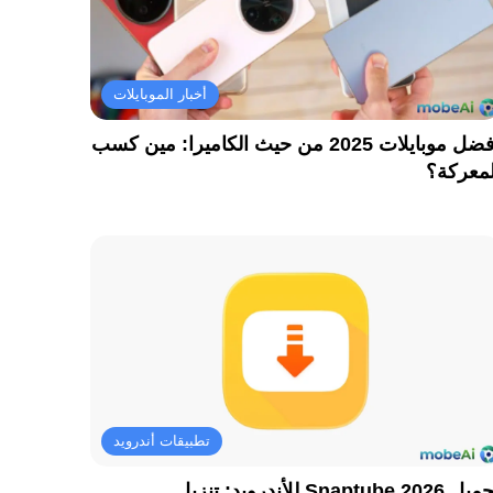
أخبار الموبايلات
أفضل موبايلات 2025 من حيث الكاميرا: مين كسب
لمعركة؟
تطبيقات أندرويد
تحميل Snaptube 2026 للأندرويد: تنزيل