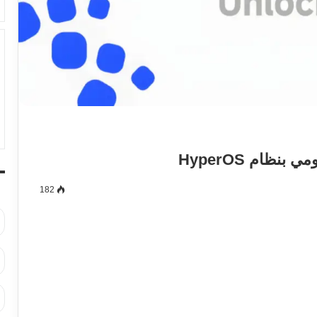
ظام HyperOS
182