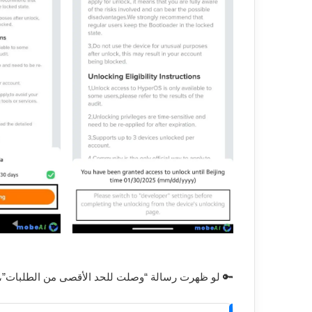
🔑 لو ظهرت رسالة “وصلت للحد الأقصى من الطلبات”، جرّب تاني بعد الساعة 12 با