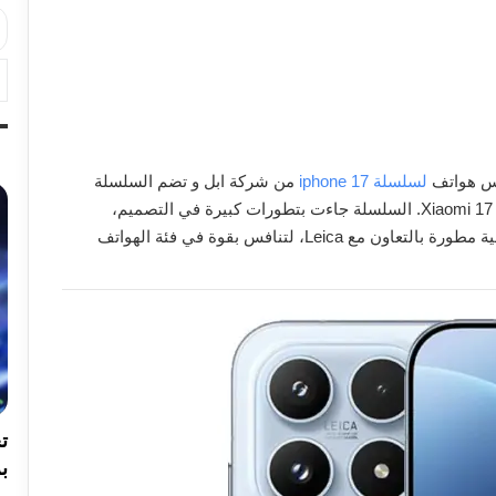
فس هواتف
لسلسلة iphone 17
من شركة ابل و تضم السلسلة
ثلاثة هواتف همXiaomi 17 و Xiaomi 17 Pro و Xiaomi 17 Pro Max. السلسلة جاءت بتطورات كبيرة في التصميم،
الشاشة، الأداء، والبطارية، بالإضافة إلى كاميرات احترافية مطورة بالتعاون مع Leica، لتنافس بقوة في فئة الهواتف
بر