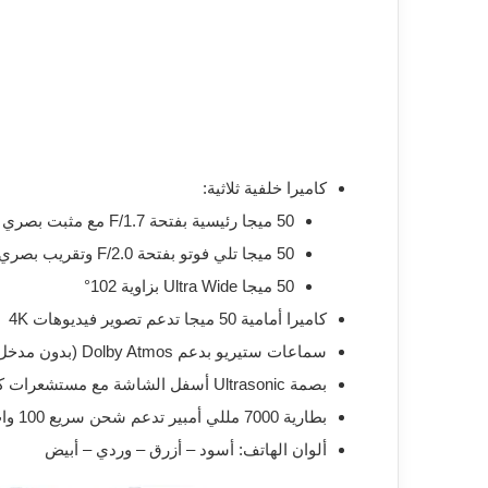
كاميرا خلفية ثلاثية:
50 ميجا رئيسية بفتحة F/1.7 مع مثبت بصري OIS
50 ميجا تلي فوتو بفتحة F/2.0 وتقريب بصري 2.6X
50 ميجا Ultra Wide بزاوية 102°
كاميرا أمامية 50 ميجا تدعم تصوير فيديوهات 4K
سماعات ستيريو بدعم Dolby Atmos (بدون مدخل 3.5 مم)
بصمة Ultrasonic أسفل الشاشة مع مستشعرات كاملة و IR Blaster
بطارية 7000 مللي أمبير تدعم شحن سريع 100 وات سلكي و50 وات لاسلكي مع شحن عكسي 22.5 وات
ألوان الهاتف: أسود – أزرق – وردي – أبيض