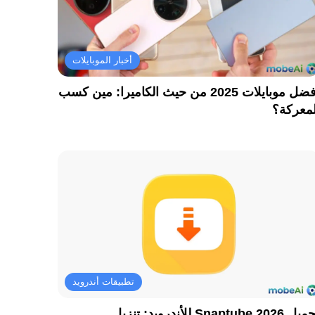
أخبار الموبايلات
أفضل موبايلات 2025 من حيث الكاميرا: مين كسب
لمعركة؟
تطبيقات أندرويد
تحميل Snaptube 2026 للأندرويد: تنزيل