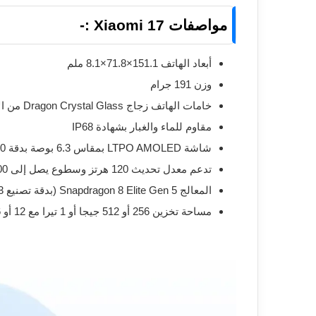
مواصفات Xiaomi 17 :-
أبعاد الهاتف 151.1×71.8×8.1 ملم
وزن 191 جرام
خامات الهاتف زجاج Dragon Crystal Glass من الأمام مع إطار من الألومنيوم
مقاوم للماء والغبار بشهادة IP68
شاشة LTPO AMOLED بمقاس 6.3 بوصة بدقة 1220×2656 بيكسل مع كثافة 464 بيكسل لكل بوصة
تدعم معدل تحديث 120 هرتز وسطوع يصل إلى 3500 شمعة، مع دعم +HDR10 و Dolby Vision
المعالج Snapdragon 8 Elite Gen 5 (بدقة تصنيع 3 نانومتر)
مساحة تخزين 256 أو 512 جيجا أو 1 تيرا مع 12 أو 16 جيجا رام