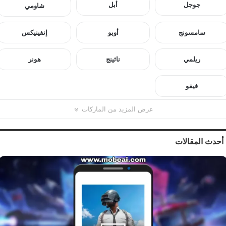
جوجل
أبل
شاومي
سامسونج
أوبو
إنفينيكس
ريلمي
ناثينج
هونر
فيفو
عرض المزيد من الماركات
أحدث المقالات