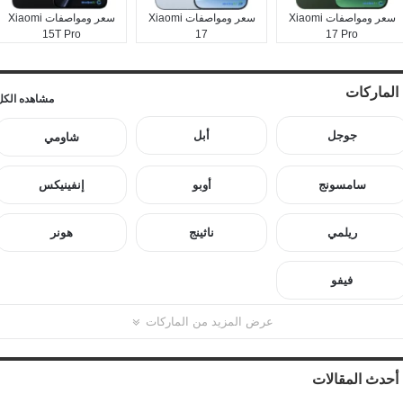
سعر ومواصفات Xiaomi
سعر ومواصفات Xiaomi
سعر ومواصفات Xiaomi
15T Pro
17
17 Pro
الماركات
مشاهده الكل
جوجل
أبل
شاومي
سامسونج
أوبو
إنفينيكس
ريلمي
ناثينج
هونر
فيفو
عرض المزيد من الماركات
أحدث المقالات