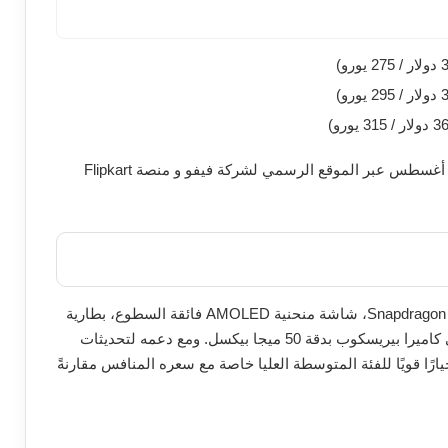
في الهند بداية من 29 أغسطس عبر الموقع الرسمي لشركة فيفو و منصة Flipkart
تجربة متوازنة بفضل معالج Snapdragon 7 Gen 4، شاشة منحنية AMOLED فائقة السطوع، بطارية
ضخمة 6500 مللي أمبير مع شحن 90 وات، بالإضافة إلى كاميرا بيريسكوب بدقة 50 ميجا بيكسل. ومع دعمه لتحديثات
يارًا قويًا للفئة المتوسطة العليا خاصة مع سعره المنافس مقارنةً