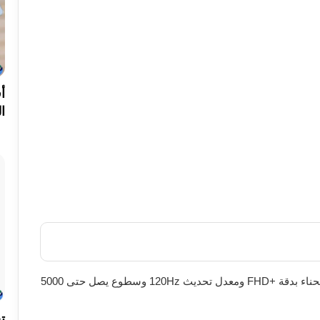
ا
الشاشة: 6.77 بوصة من نوع AMOLED رباعية الانحناء بدقة +FHD ومعدل تحديث 120Hz وسطوع يصل حتى 5000