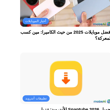
أخبار الموبايلات
أفضل موبايلات 2025 من حيث الكاميرا: مين كسب
لمعركة؟
تطبيقات أندرويد
تحميل Snaptube 2026 للأندرويد: تنزيل