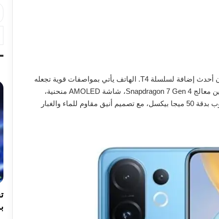
ليكون أحدث إضافة لسلسلة T4. الهاتف يأتي بمواصفات قوية تجعله
منافسًا مباشرًا في الفئة المتوسطة العليا، حيث يجمع بين معالج Snapdragon 7 Gen 4، شاشة AMOLED منحنية،
بطارية عملاقة بقدرة 6500 مللي أمبير، وكاميرا بيريسكوب بدقة 50 ميجا بيكسل، مع تصميم أنيق مقاوم للماء والغبار
بر