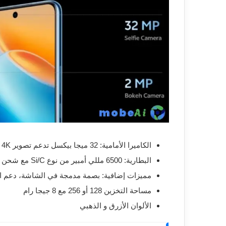
الكاميرا الأمامية: 32 ميجا بيكسل تدعم تصوير 4K
البطارية: 6500 مللي أمبير من نوع Si/C مع شحن سريع 90 وات + دعم الشحن العكسي وتجاوز الشحن
مميزات إضافية: بصمة مدمجة في الشاشة، دعم اللمس مع البلل، مكالمات
مساحة التخزين 128 أو 256 مع 8 جيجا رام
الألوان الأزرق و الذهبي