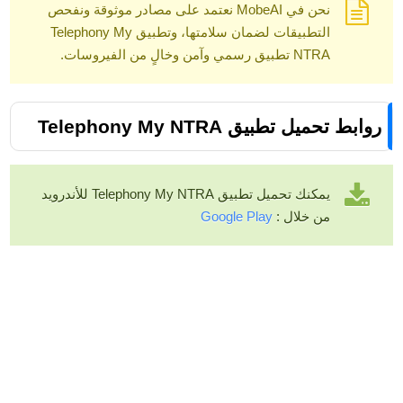
نحن في MobeAI نعتمد على مصادر موثوقة ونفحص
التطبيقات لضمان سلامتها، وتطبيق Telephony My
NTRA تطبيق رسمي وآمن وخالٍ من الفيروسات.
روابط تحميل تطبيق Telephony My NTRA
يمكنك تحميل تطبيق Telephony My NTRA للأندرويد
من خلال :
Google Play
هل تطبيق Telephony My NTRA
رسمي؟
نعم، التطبيق تابع للجهاز القومي لتنظيم الاتصالات في مصر.