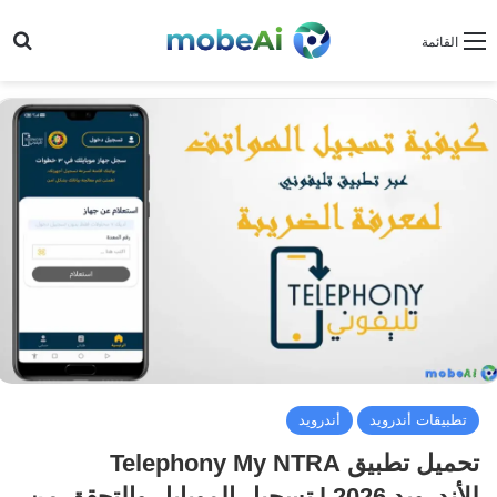
بح
القائمة
تطبيقات أندرويد
أندرويد
تحميل تطبيق Telephony My NTRA
للأندرويد 2026 | تسجيل الموبايل والتحقق من