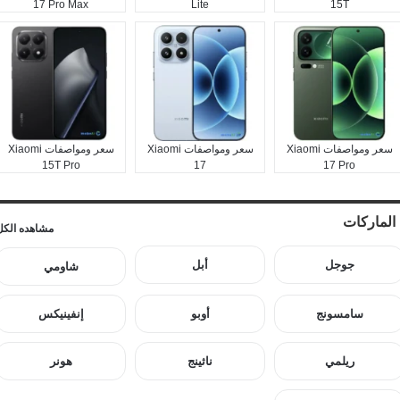
17 Pro Max
Lite
15T
سعر ومواصفات Xiaomi
سعر ومواصفات Xiaomi
سعر ومواصفات Xiaomi
15T Pro
17
17 Pro
الماركات
مشاهده الكل
جوجل
أبل
شاومي
سامسونج
أوبو
إنفينيكس
ريلمي
ناثينج
هونر