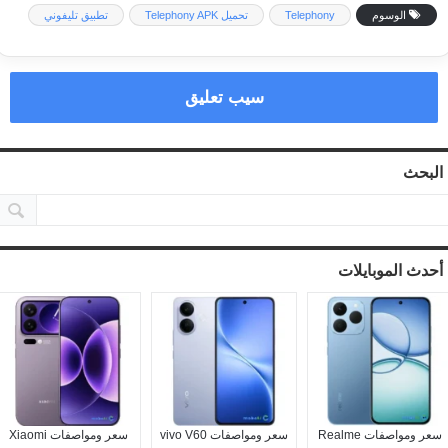
الوسوم
Telephony
تحميل Telephony APK
تطبيق تليفوني
سيب تعليق
البحث
أحدث الموبايلات
سعر ومواصفات Realme
سعر ومواصفات vivo V60
سعر ومواصفات Xiaomi