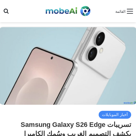
بح
القائمة
أخبار الموبايلات
تسريبات Samsung Galaxy S26 Edge
يكشف التصميم الغريب وسُمك الكاميرا