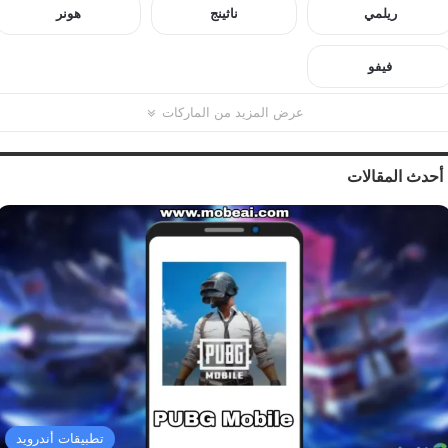
ريلمي
ناثينج
هونر
فيفو
عرض المزيد من الماركات
أحدث المقالات
تطبيقات أندرويد