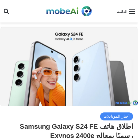
بح
القائمة
أخبار الموبايلات
اطلاق هاتف Samsung Galaxy S24 FE
رسميًا بمعالج Exynos 2400e