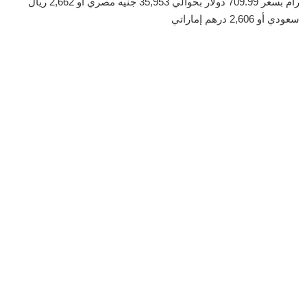
رام بسعر 709.99 دولار بحوالي 35,953 جنيه مصري أو 2,662 ريال
سعودي أو 2,606 درهم إماراتي