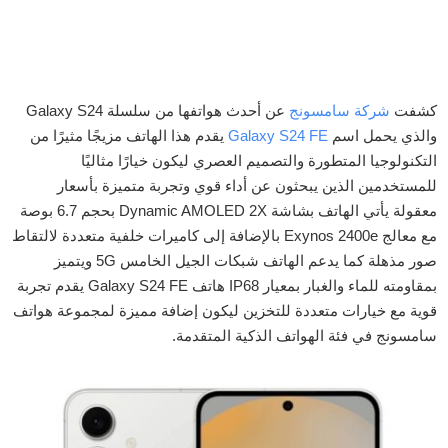
كشفت
شركة سامسونج
عن أحدث هواتفها من سلسلة Galaxy S24
والذي يحمل اسم
Galaxy S24 FE
يقدم هذا الهاتف مزيجًا مثيرًا من
التكنولوجيا المتطورة والتصميم العصري ليكون خيارًا مثاليًا
للمستخدمين الذين يبحثون عن أداء قوي وتجربة متميزة بأسعار
معقولة يأتي الهاتف بشاشة Dynamic AMOLED 2X بحجم 6.7 بوصة
مع معالج Exynos 2400e بالإضافة إلى كاميرات خلفية متعددة لالتقاط
صور مذهلة كما يدعم الهاتف شبكات الجيل الخامس 5G ويتميز
بمقاومته للماء والغبار بمعيار IP68 هاتف Galaxy S24 FE يقدم تجربة
قوية مع خيارات متعددة للتخزين ليكون إضافة مميزة لمجموعة هواتف
سامسونج في فئة الهواتف الذكية المتقدمة.