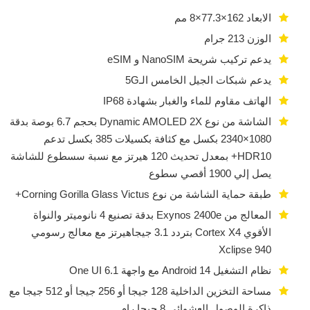
الابعاد 162×77.3×8 مم
الوزن 213 جرام
يدعم تركيب شريحة NanoSIM و eSIM
يدعم شبكات الجيل الخامس الـ5G
الهاتف مقاوم للماء والغبار بشهادة IP68
الشاشة من نوع Dynamic AMOLED 2X بحجم 6.7 بوصة بدقة
1080×2340 بكسل مع كثافة بكسيلات 385 بكسل تدعم
HDR10+ بمعدل تحديث 120 هيرتز مع نسبة سسطوع للشاشة
يصل إلي 1900 أقصي سطوع
طبقة حماية الشاشة من نوع Corning Gorilla Glass Victus+
المعالج من Exynos 2400e بدقة تصنيع 4 نانوميتر والنواة
الأقوي Cortex X4 بتردد 3.1 جيجاهيرتز مع معالج رسومي
Xclipse 940
نظام التشغيل Android 14 مع واجهة One UI 6.1
مساحة التخزين الداخلية 128 جيجا أو 256 جيجا أو 512 جيجا مع
ذاكرة الوصول العشوائي 8 جيجا رام