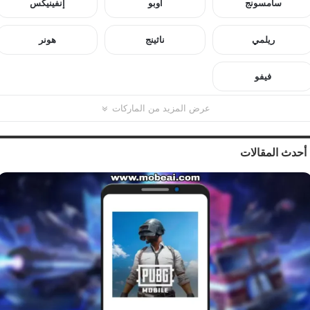
سامسونج
أوبو
إنفينيكس
ريلمي
ناثينج
هونر
فيفو
عرض المزيد من الماركات
أحدث المقالات