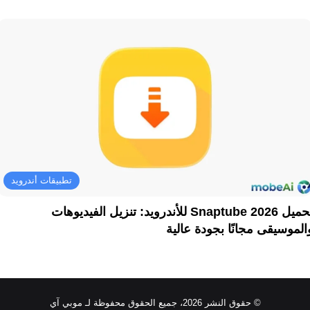
تطبيقات أندرويد
تحميل Snaptube 2026 للأندرويد: تنزيل الفيديوهات
الموسيقى مجانًا بجودة عالية
© حقوق النشر 2026، جميع الحقوق محفوظة لـ موبي آي