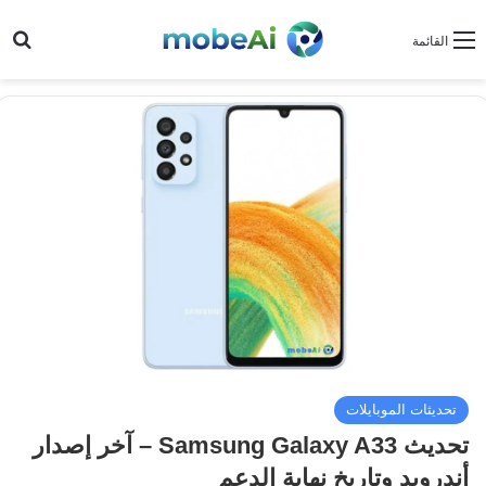
بح
القائمة
تحديثات الموبايلات
تحديث Samsung Galaxy A33 – آخر إصدار
أندرويد وتاريخ نهاية الدعم