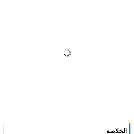
هل سيحصل Galaxy A33 على Android
17؟
لا، Android 16 هو آخر تحديث رسمي من سامسونج للهاتف.
هل لا يزال الهاتف يحصل على تحديثات
أمنية؟
هل ما زال الهاتف صالحًا للاستخدام بعد
انتهاء الدعم؟
الخلاصة