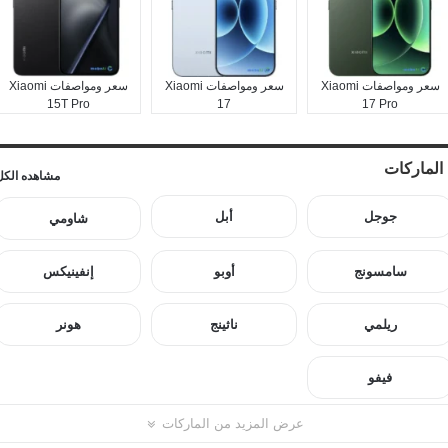
سعر ومواصفات Xiaomi
سعر ومواصفات Xiaomi
سعر ومواصفات Xiaomi
15T Pro
17
17 Pro
الماركات
مشاهده الكل
جوجل
أبل
شاومي
سامسونج
أوبو
إنفينيكس
ريلمي
ناثينج
هونر
فيفو
عرض المزيد من الماركات