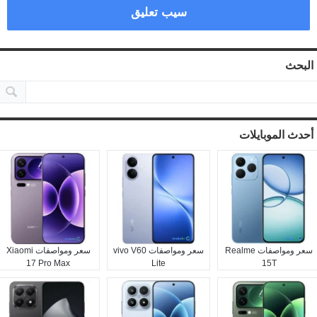
سيب تعليق
البحث
أحدث الموبايلات
سعر ومواصفات Realme
سعر ومواصفات vivo V60
سعر ومواصفات Xiaomi
17 Pro Max
Lite
15T