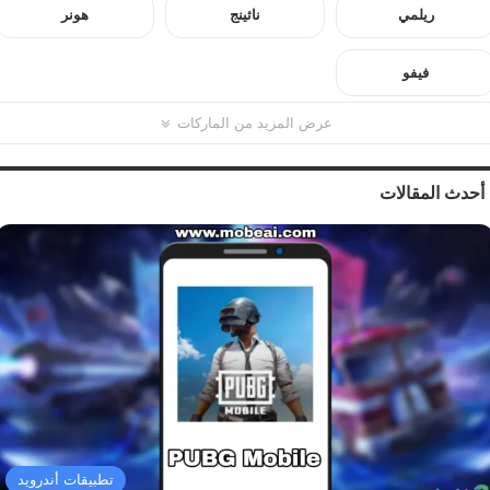
ريلمي
ناثينج
هونر
فيفو
عرض المزيد من الماركات
أحدث المقالات
تطبيقات أندرويد