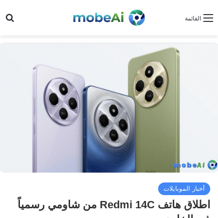
بح
القائمة
أخبار الموبايلات
اطلاق هاتف Redmi 14C من شاومي رسمياً