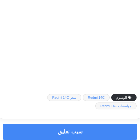
الوسوم
Redmi 14C
سعر Redmi 14C
مواصفات Redmi 14C
سيب تعليق