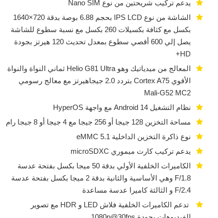
يدعم تركيب شريحتين من نوع Nano SIM
الشاشة من نوع IPS LCD بحجم 6.88 بوصة بدقة 720×1640
بكسل مع كثافة بكسيلات 260 بكسل مع نسبة سطوع للشاشة
يصل إلي 600 أقصي سطوع بمعدل تحديث 120 هيرتز بجودة
HD+
المعالج من ميدياتيك وهو Helio G81 Ultra ثماني النواة والنواة
الأقوي Cortex A75 بتردد 2.0 جيجاهيرتز مع معالج رسومي
Mali-G52 MC2
نظام التشغيل Android 14 مع واجهة HyperOS
مساحة التخزين 128 جيجا أو 256 جيجا مع 4 جيجا أو 8 جيجا رام
نوع ذاكرة التخزين الداخلية eMMC 5.1
يدعم تركيب كارت ميموري microSDXC
الكاميرات الخلفية الأولي بدقة 50 ميجا بكسل بفتحة عدسة
F/1.8 وهي الأساسية والثانية بدقة 2 ميجا بكسل بفتحة عدسة
F/2.4 و الثالثة كاميرا عدسة مساعدة
تدعم الكاميرات الخلفية فلاش LED و HDR مع تصوير
الفيديوهات بجودة 1080p@30fps