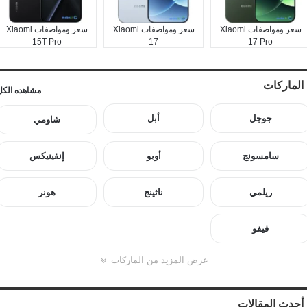
سعر ومواصفات Xiaomi
سعر ومواصفات Xiaomi
سعر ومواصفات Xiaomi
15T Pro
17
17 Pro
الماركات
مشاهده الكل
جوجل
أبل
شاومي
سامسونج
أوبو
إنفينيكس
ريلمي
ناثينج
هونر
فيفو
عرض المزيد من الماركات
أحدث المقالات