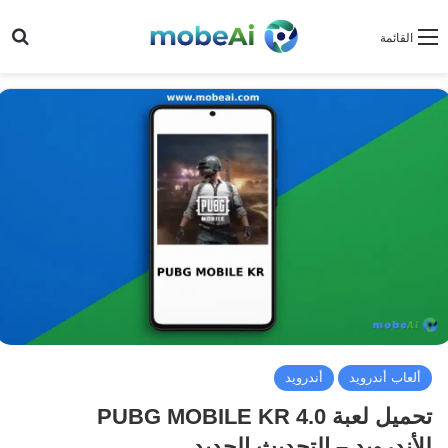
بح
القائمة
ألعاب أندرويد
أندرويد
تحميل لعبة PUBG MOBILE KR 4.0
للأندرويد – التحديث الجديد