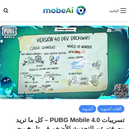
بح
القائمة
ألعاب أندرويد
أندرويد
تسريبات PUBG Mobile 4.0 – كل ما تريد
معرفته عن التحديث الأضخم في تاريخ ببجي