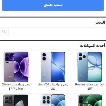
سيب تعليق
البحث
أحدث الموبايلات
سعر ومواصفات Realme
سعر ومواصفات vivo V60
سعر ومواصفات Xiaomi
17 Pro Max
Lite
15T