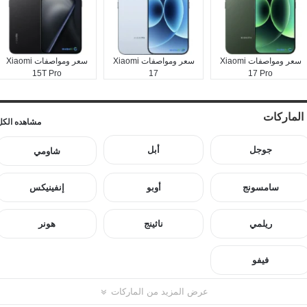
سعر ومواصفات Xiaomi
سعر ومواصفات Xiaomi
سعر ومواصفات Xiaomi
15T Pro
17
17 Pro
الماركات
مشاهده الكل
جوجل
أبل
شاومي
سامسونج
أوبو
إنفينيكس
ريلمي
ناثينج
هونر
فيفو
عرض المزيد من الماركات