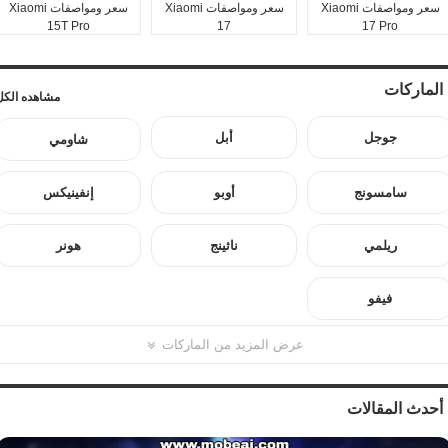
سعر ومواصفات Xiaomi
سعر ومواصفات Xiaomi
سعر ومواصفات Xiaomi
15T Pro
17
17 Pro
الماركات
مشاهده الكل
جوجل
أبل
شاومي
سامسونج
أوبو
إنفينيكس
ريلمي
ناثينج
هونر
فيفو
عرض المزيد من الماركات
أحدث المقالات