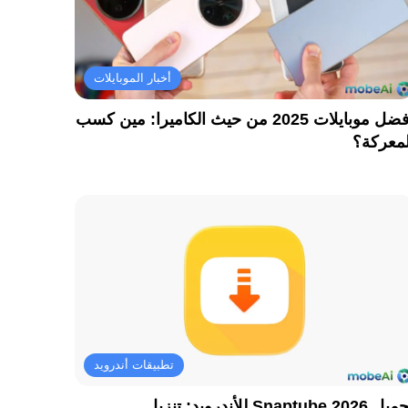
أخبار الموبايلات
أفضل موبايلات 2025 من حيث الكاميرا: مين كسب
لمعركة؟
تطبيقات أندرويد
تحميل Snaptube 2026 للأندرويد: تنزيل