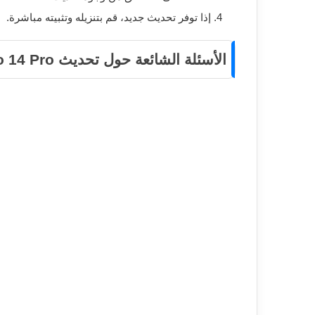
إذا توفر تحديث جديد، قم بتنزيله وتثبيته مباشرة.
الأسئلة الشائعة حول تحديث Oppo Reno 14 Pro
هل حصل الهاتف على Android 16؟
حتى الآن لم يتم إطلاق Android 16 للهاتف، لكن من المؤكد أنه ضمن خطة التحديثات القادمة.