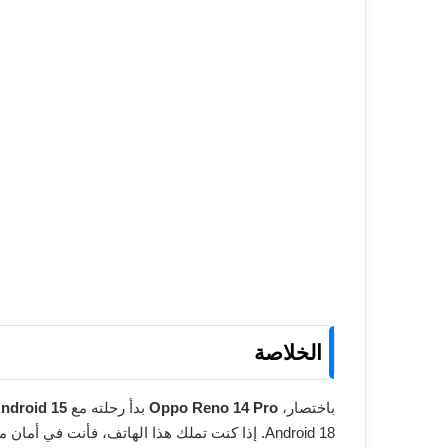
هل سيحصل Reno 14 Pro على Android 18؟
هل التحديث متاح في جميع الدول؟
الخلاصة
باختصار،
Oppo Reno 14 Pro
بدأ رحلته مع
ndroid 15
Android 18. إذا كنت تملك هذا الهاتف، فأنت في أمان من ناحية التحديثات لسنوات قادمة.