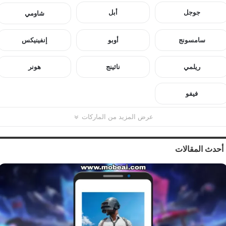
جوجل
أبل
شاومي
سامسونج
أوبو
إنفينيكس
ريلمي
ناثينج
هونر
فيفو
عرض المزيد من الماركات
أحدث المقالات