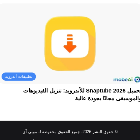
تطبيقات أندرويد
تحميل Snaptube 2026 للأندرويد: تنزيل الفيديوهات
الموسيقى مجانًا بجودة عالية
© حقوق النشر 2026، جميع الحقوق محفوظة لـ موبي آي