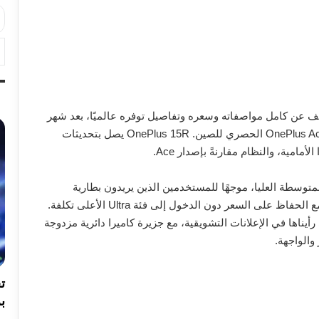
One رسميًا عن هاتف OnePlus 15R، لتكشف عن كامل مواصفاته وسعره وتفاصيل توفره عالميًا، بعد شهر
من الإعلان الجزئي الذي أكد ارتباطه القوي بهاتف OnePlus Ace 6T الحصري للصين. OnePlus 15R يصل بتحديثات
مامية، والنظام مقارنةً بإصدار Ace.
فئة الهواتف المتوسطة العليا، موجهًا للمستخدمين الذين يريدون بطارية
ضخمة، شاشة فائقة السلاسة، ومعايير حماية متقدمة، مع الحفاظ على السعر دون الدخول إلى فئة Ultra الأعلى تكلفة.
OnePlus 15 التصميمية التي رأيناها في الإعلانات التشويقية، مع جزيرة كاميرا دائرية مزدوجة
بر