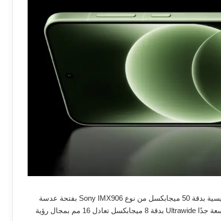
ويضم الهاتف كاميرتين خلفيتين، حيث تأتي الكاميرا الرئيسية بدقة 50 ميجابكسل من نوع Sony IMX906 بفتحة عدسة
تعادل 24 مم مع مثبت بصري OIS، إلى جانب عدسة واسعة جدًا Ultrawide بدقة 8 ميجابكسل تعادل 16 مم بمجال رؤية