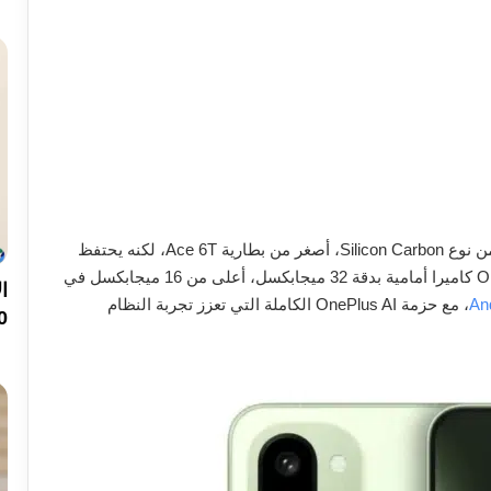
ويظهر OnePlus 15R عالميًا ببطارية 7400 مللي أمبير من نوع Silicon Carbon، أصغر من بطارية Ace 6T، لكنه يحتفظ
بقوة التحمل التي تميز السلسلة. كما يقدم OnePlus 15R كاميرا أمامية بدقة 32 ميجابكسل، أعلى من 16 ميجابكسل في
An
، مع حزمة OnePlus AI الكاملة التي تعزز تجربة النظام
200 ميجا ب