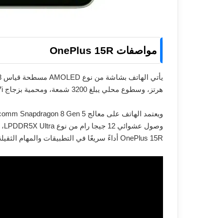
مواصفات OnePlus 15R
هرتز، وسطوع محلي يبلغ 3200 شمعة، ومحمية بزجاج Gorilla Glass 7i، مع بصمة مدمجة داخل الشاشة.
OnePlus 15R أداءً سريعًا في التطبيقات والمهام الثقيلة.