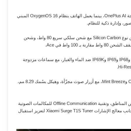
وتأتي الكاميرا الأمامية بدقة 32 ميجابكسل، وتدعم معالجة OnePlus AI، بينما يعمل الهاتف بنظام OxygenOS 16 المبني
ويحتوي OnePlus 15R على بطارية 7400 مللي أمبير من نوع Silicon Carbon مع شحن سلكي سريع 80 واط، وشحن
كما يأتي OnePlus 15R بمعايير حماية قوية تشمل IP66 وIP68 وIP69 وIP69K ضد الماء والغبار، مع سماعات مزدوجة
ويتوفر OnePlus 15R عالميًا بلونين هما Charcoal Black وMint Breeze، مع أزرار صوت مجزّأة، وهيكل بسُمك 8.29 مم،
ويدعم OnePlus 15R الاتصال بالأقمار الصناعية في بعض المناطق، وتقنية Offline Communication للمكالمات الصوتية
المباشرة لمسافات تصل إلى كيلومتر دون شبكة، إلى جانب معالج الإشارات Xiaomi Surge T1S Tuner لتعزيز استقبال