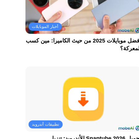
أخبار الموبايلات
أفضل موبايلات 2025 من حيث الكاميرا: مين كسب
لمعركة؟
تطبيقات أندرويد
تحميل Snaptube 2026 للأندرويد: تنزيل