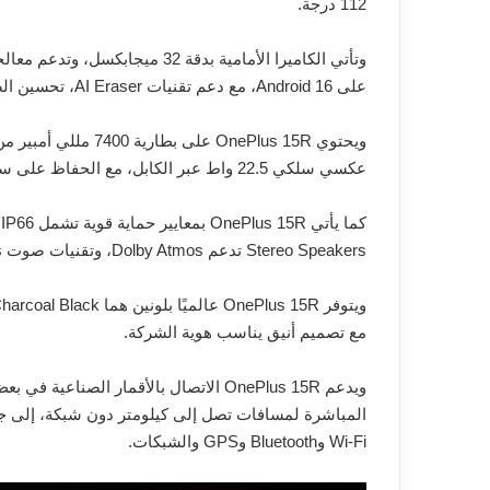
112 درجة.
على Android 16، مع دعم تقنيات AI Eraser، تحسين الصور، وإدارة ذكية للنظام.
عكسي سلكي 22.5 واط عبر الكابل، مع الحفاظ على سقف الشحن 80 واط مقارنة بـ 100 واط في Ace.
Stereo Speakers تدعم Dolby Atmos، وتقنيات صوت Hi-Res.
مع تصميم أنيق يناسب هوية الشركة.
Wi-Fi وBluetooth وGPS والشبكات.