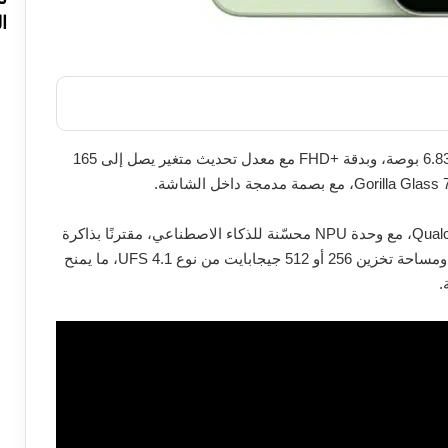
ا
يأتي الهاتف بشاشة من نوع AMOLED مسطحة قياس 6.83 بوصة، وبدقة +FHD مع معدل تحديث متغير يصل إلى 165
ويعتمد الهاتف على معالج Qualcomm Snapdragon 8 Gen 5، مع وحدة NPU محسّنة للذكاء الاصطناعي، مقترنًا بذاكرة
وصول عشوائي 12 جيجا رام من نوع LPDDR5X Ultra، ومساحة تخزين 256 أو 512 جيجابايت من نوع UFS 4.1، ما يمنح