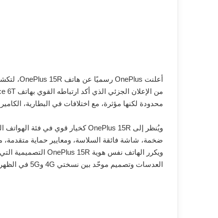
أعلنت Plus
محدودة لكنها مؤثرة، مع اختلافات في البطارية، الكاميرا الأ
ويُنظر إلى OnePlus 15R كخيار قوي في 
ويكرر الهاتف نفس هوية R
العدسات وتصميم موحّد بين نسختي 4G و5G في الظهر والواجهة.