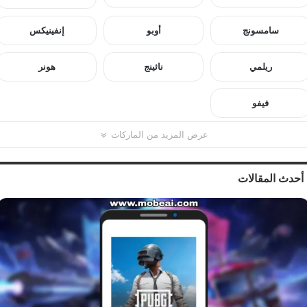
سامسونج
أوبو
إنفينيكس
ريلمي
ناثينج
هونر
فيفو
عرض المزيد من الماركات
أحدث المقالات