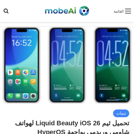
بح
القائمة
ثيمات
تحميل ثيم Liquid Beauty iOS 26 لهواتف
شاومي وريدمي بواجهة HyperOS