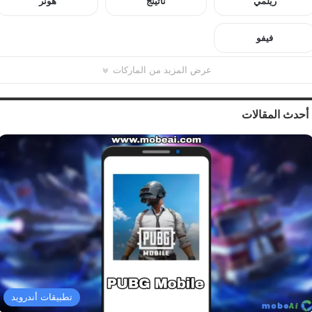
ريلمي
ناثينج
هونر
فيفو
عرض المزيد من الماركات
أحدث المقالات
تطبيقات أندرويد