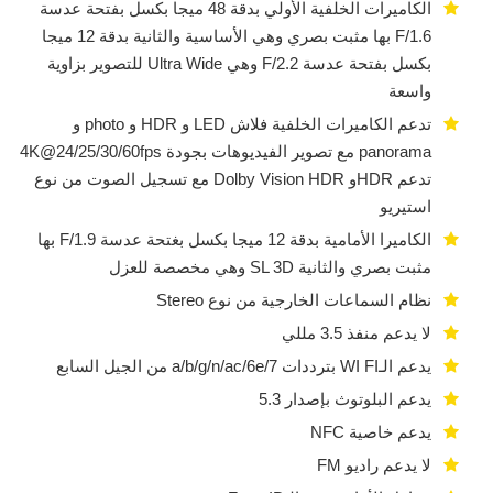
الكاميرات الخلفية الأولي بدقة 48 ميجا بكسل بفتحة عدسة
F/1.6 بها مثبت بصري وهي الأساسية والثانية بدقة 12 ميجا
بكسل بفتحة عدسة F/2.2 وهي Ultra Wide للتصوير بزاوية
واسعة
تدعم الكاميرات الخلفية فلاش LED و HDR و photo و
panorama مع تصوير الفيديوهات بجودة 4K@24/25/30/60fps
تدعم HDRو Dolby Vision HDR مع تسجيل الصوت من نوع
استيريو
الكاميرا الأمامية بدقة 12 ميجا بكسل بغتحة عدسة F/1.9 بها
مثبت بصري والثانية SL 3D وهي مخصصة للعزل
نظام السماعات الخارجية من نوع Stereo
لا يدعم منفذ 3.5 مللي
يدعم الـWI FI بترددات a/b/g/n/ac/6e/7 من الجيل السابع
يدعم البلوتوث بإصدار 5.3
يدعم خاصية NFC
لا يدعم راديو FM