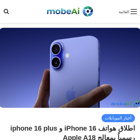
بح
القائمة
أخبار الموبايلات
اطلاق هواتف iPhone 16 و iphone 16 plus
رسمياُ بمعالج Apple A18