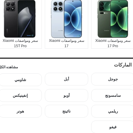
سعر ومواصفات Xiaomi
سعر ومواصفات Xiaomi
سعر ومواصفات Xiaomi
15T Pro
17
17 Pro
الماركات
مشاهده الكل
جوجل
أبل
شاومي
سامسونج
أوبو
إنفينيكس
ريلمي
ناثينج
هونر
فيفو