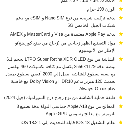
الابعاد 147.6 × 71.6 × 7.8 ملم
الوزن 199 جرام
يدعم تركيب شريحة من نوع Nano SIM و eSIM مع دعم
شبكات الجيل الخامس 5G
يدعم Apple Pay معتمدة من Visa و MasterCard و AMEX
مواد التصنيع الظهر زجاجي من (زجاج من صنع كورنينج)و
الإطار من الألومنيوم
الشاشة من نوع LTPO Super Retina XDR OLED بحجم 6.1
بوصة بدقة 1179×2556 بكسل مع كثافة بكسيلات 460 ببكسل
مع نسبة سطوع للشاشة يصل إلي 2000 أقصي سطوع بمعدل
تحديث 120 هيرتز تدعم HDR10 و Dolby Vision مع خاصية
Always-On display
طبقة حماية الشاشة من نوع زجاج درع السيراميك (جيل 2024)
المعالج من نوع Apple A18 خماسي النواة بدقة تصنيع 3
نانوميتر مع معالج رسومي Apple GPU
نظام التشغيل IOS 18 قابلة للتحديث إلى iOS 18.2.1