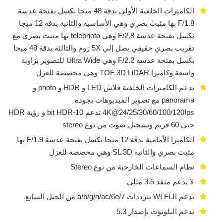
الكاميرات الخلفية الأولي بدقة 48 ميجا بكسل بفتحة عدسة
F/1.8 بها مثبت بصري وهي الأساسية والثانية بدقة 12 ميجا
بكسل بفتحة عدسة F/2.8 وهي telephoto بها مثبت بصري مع
تقريب بصري حقيقي يصل إلي 5X زوم والثالثة بدقة 48 ميجا
بكسل بفتحة عدسة F/2.2 وهي Ultra Wide للتصوير بزاوية
واسعة وكاميرا TOF 3D LiDAR وهي مخصصة للعزل
تدعم الكاميرات الخلفية فلاش LED و HDR و photo و
panorama مع تصوير الفيديوهات بجودة
4K@24/25/30/60/100/120fps تدعم 10-bit HDR و رؤية HDR
حتي 60 فريم وتسجيل صوت من نوع stereo
الكاميرا الأمامية بدقة 12 ميجا بكسل بغتحة عدسة F/1.9 بها
مثبت بصري والثانية SL 3D وهي مخصصة للعزل
نظام السماعات الخارجية من نوع Stereo
لا يدعم منفذ 3.5 مللي
يدعم الـWI FI بترددات a/b/g/n/ac/6e/7 من الجيل السابع
يدعم البلوتوث بإصدار 5.3