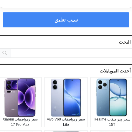
سيب تعليق
البحث
أحدث الموبايلات
سعر ومواصفات Realme
سعر ومواصفات vivo V60
سعر ومواصفات Xiaomi
17 Pro Max
Lite
15T