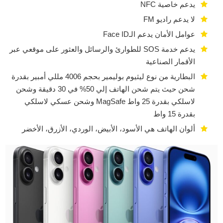
يدعم خاصية NFC
لا يدعم راديو FM
عوامل الأمان يدعم الـFace ID
يدعم خدمة SOS للطوارئ والرسائل والعثور على موقعي عبر
الأقمار الصناعية
البطارية من نوع ليثيوم بوليمير بحجم 4006 مللي أمبير بقدرة
شحن حيث يتم شحن الهاتف إلي 50% في 30 دقيقة وشحن
لاسلكي بقدرة 25 واط MagSafe وشحن عسكي لاسلكي
بقدرة 15 واط
ألوان الهاتف هي الأسود، الأبيض، الوردي، الأزرق، الأخضر