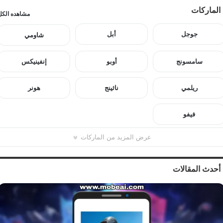
الماركات
مشاهده الكل
جوجل
أبل
شاومي
سامسونج
أوبو
إنفينيكس
ريلمي
ناثينج
هونر
فيفو
عرض المزيد من الماركات
أحدث المقالات