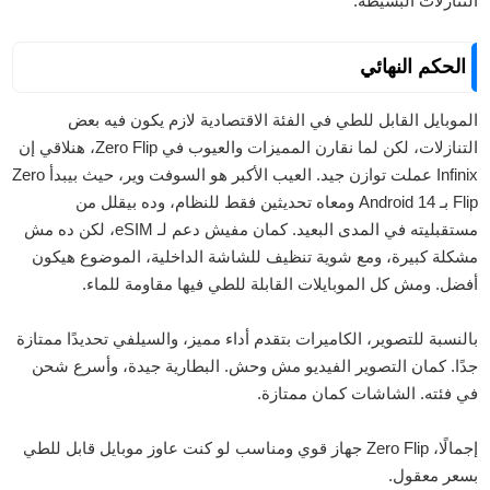
التنازلات البسيطة.
الحكم النهائي
الموبايل القابل للطي في الفئة الاقتصادية لازم يكون فيه بعض
التنازلات، لكن لما نقارن المميزات والعيوب في Zero Flip، هنلاقي إن
Infinix عملت توازن جيد. العيب الأكبر هو السوفت وير، حيث بيبدأ Zero
Flip بـ Android 14 ومعاه تحديثين فقط للنظام، وده بيقلل من
مستقبليته في المدى البعيد. كمان مفيش دعم لـ eSIM، لكن ده مش
مشكلة كبيرة، ومع شوية تنظيف للشاشة الداخلية، الموضوع هيكون
أفضل. ومش كل الموبايلات القابلة للطي فيها مقاومة للماء.
بالنسبة للتصوير، الكاميرات بتقدم أداء مميز، والسيلفي تحديدًا ممتازة
جدًا. كمان التصوير الفيديو مش وحش. البطارية جيدة، وأسرع شحن
في فئته. الشاشات كمان ممتازة.
إجمالًا، Zero Flip جهاز قوي ومناسب لو كنت عاوز موبايل قابل للطي
بسعر معقول.