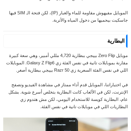
الموبايل مفيهوش مقاومة للماء والغبار (IP)، لكن فتحة الـ SIM فيها
جاسكيت بيحميها من دخول المياه والأتربة.
البطارية
موبايل Zero Flip بييجي ببطارية 4,720 مللي أمبير، وهي سعة كبيرة
مقارنة بموبايلات تانية في نفس الفئة زي Galaxy Z Flip6. الموبايلات
اللي في نفس الفئة السعرية زي Razr 50 بييجي ببطارية أصغر.
في اختباراتنا، الموبايل قدم أداء ممتاز في مشاهدة الفيديو وتصفح
الإنترنت، لكن في الألعاب كانت البطارية بتخلص أسرع شوية. بشكل
عام، البطارية كويسة للاستخدام اليومي، لكن مش هتدوم زي
البطاريات اللي في موبايلات تانية في نفس الفئة.