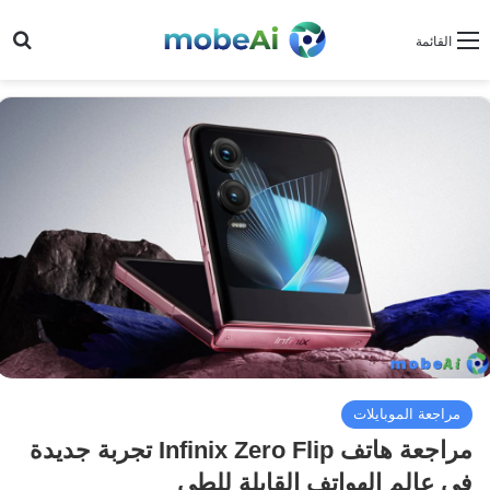
بح
القائمة
مراجعة الموبايلات
مراجعة هاتف Infinix Zero Flip تجربة جديدة
في عالم الهواتف القابلة للطي