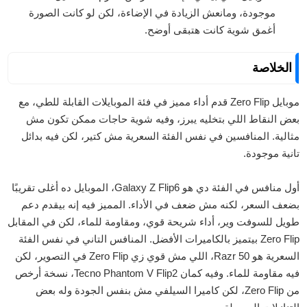
موجودة، ومانعش الزيادة في الإضاءة، لكن لو كانت الصورة
أغمق شوية كانت هتبقى أوضح.
الخلاصة
موبايل Zero Flip قدم أداء مميز في فئة الموبايلات القابلة للطي، مع
بعض النقاط اللي بتخليه يبرز، وفيه شوية حاجات ممكن تكون مش
مثالية. المنافسين في نفس الفئة السعرية مش كتير، لكن فيه بدائل
تانية موجودة.
أول منافس في الفئة دي هو Galaxy Z Flip6، الموبايل ده أغلى تقريبًا
بضعف السعر، لكنه مش ضعف في الأداء. المميز فيه إنه بيقدم دعم
طويل للسوفت وير، أداء شريحة قوي، ومقاومة للماء، لكن في المقابل
Zero Flip بيتميز بالكاميرات الأفضل. المنافس التاني في نفس الفئة
السعرية هو Razr 50، اللي مش قوي زي Zero Flip في التصوير، لكن
فيه مقاومة للماء. وفيه كمان Tecno Phantom V Flip2، نسخة أرخص
من Zero Flip، لكن كاميرا السيلفي مش بنفس الجودة وله بعض