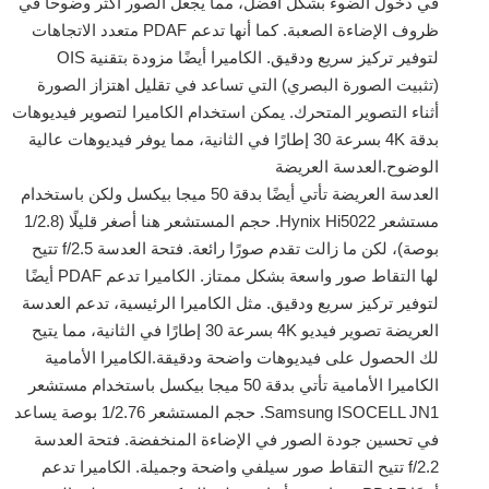
في دخول الضوء بشكل أفضل، مما يجعل الصور أكثر وضوحًا في
ظروف الإضاءة الصعبة. كما أنها تدعم PDAF متعدد الاتجاهات
لتوفير تركيز سريع ودقيق. الكاميرا أيضًا مزودة بتقنية OIS
(تثبيت الصورة البصري) التي تساعد في تقليل اهتزاز الصورة
أثناء التصوير المتحرك. يمكن استخدام الكاميرا لتصوير فيديوهات
بدقة 4K بسرعة 30 إطارًا في الثانية، مما يوفر فيديوهات عالية
الوضوح.العدسة العريضة
العدسة العريضة تأتي أيضًا بدقة 50 ميجا بيكسل ولكن باستخدام
مستشعر Hynix Hi5022. حجم المستشعر هنا أصغر قليلًا (1/2.8
بوصة)، لكن ما زالت تقدم صورًا رائعة. فتحة العدسة f/2.5 تتيح
لها التقاط صور واسعة بشكل ممتاز. الكاميرا تدعم PDAF أيضًا
لتوفير تركيز سريع ودقيق. مثل الكاميرا الرئيسية، تدعم العدسة
العريضة تصوير فيديو 4K بسرعة 30 إطارًا في الثانية، مما يتيح
لك الحصول على فيديوهات واضحة ودقيقة.الكاميرا الأمامية
الكاميرا الأمامية تأتي بدقة 50 ميجا بيكسل باستخدام مستشعر
Samsung ISOCELL JN1. حجم المستشعر 1/2.76 بوصة يساعد
في تحسين جودة الصور في الإضاءة المنخفضة. فتحة العدسة
f/2.2 تتيح التقاط صور سيلفي واضحة وجميلة. الكاميرا تدعم