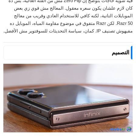
فيه شوية حاجات بتوضح إن Zero Flip مش من الفئة الغالية، بس ده
كان لازم علشان يكون سعره معقول. المعالج مش قوي زي بعض
الموبايلات التانية، لكنه كافي للاستخدام العادي وقريب من معالج
Razr 50. لكن Razr متفوق في موضوع مقاومة المياه، الموبايل ده
مفيهوش تصنيف IP. كمان، سياسة التحديثات للسوفتوير مش الأفضل.
التصميم