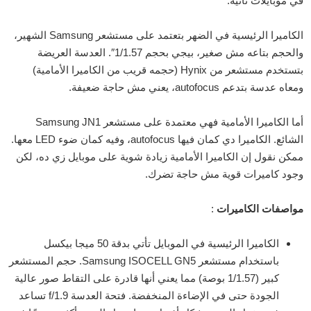
في موبايلات تانية.
الكاميرا الرئيسية في الضهر بتعتمد على مستشعر Samsung الشهير،
والحجم بتاعه مش صغير، بيجي بحجم 1/1.57″. العدسة العريضة
بتستخدم مستشعر من Hynix (حجمه قريب من الكاميرا الأمامية)
ومعاه عدسة بتدعم autofocus، يعني مش حاجة ضعيفة.
أما الكاميرا الأمامية فهي معتمدة على مستشعر Samsung JN1
الشائع. الكاميرا دي كمان فيها autofocus، وفيه كمان ضوء LED معها.
ممكن نقول إن الكاميرا الأمامية زيادة شوية على موبايل زي ده، لكن
وجود كاميرات قوية مش حاجة تضرك.
مواصفات الكاميرات
:
الكاميرا الرئيسية في الموبايل تأتي بدقة 50 ميجا بيكسل
باستخدام مستشعر Samsung ISOCELL GN5. حجم المستشعر
كبير (1/1.57 بوصة) مما يعني أنها قادرة على التقاط صور عالية
الجودة حتى في الإضاءة المنخفضة. فتحة العدسة f/1.9 تساعد