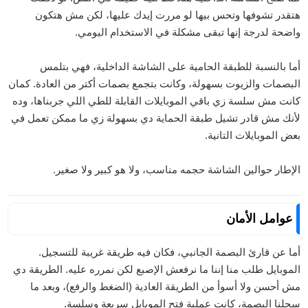
هتقدر تشوفها وتحس بيها لو مررت إيدك عليها، لكن مش هتكون
واضحة لدرجة إنها تبقى مشكلة في الاستخدام اليومي.
أما بالنسبة للطبقة الحامية على الشاشة الداخلية، فهي بتلمس
البصمات والزيوت بسهولة، وكانت بتجمع بصمات أكتر من العادة. كمان
كانت مش سلسة زي باقي الموبايلات القابلة للطي اللي جربناها، وده
لأنك مش قادر تشيل طبقة الحماية دي بسهولة زي ما ممكن تعمل في
بعض الموبايلات التانية.
الإطار حوالين الشاشة حجمه مناسب، ولا هو كبير ولا صغير.
عوامل الأمان
أما عن قارئ البصمة الجانبي، فكان فيه طريقة غريبة للتسجيل.
الموبايل طلب منا إننا ما نرفعش الإصبع لكن نمرره عليه. الطريقة دي
مش أحسن ولا أسوأ من الطريقة العادية (الضغط والرفع)، وبعد ما
سجلنا البصمة، كانت عملية فتح الموبايل سريعة وسلسة.