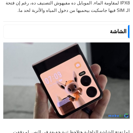
IPX8 لمقاومة الماء. الموبايل ده مفيهوش التصنيف ده، رغم إن فتحة
الـ SIM فيها جاسكيت بيحميها من دخول المياه والأتربة لحد ما.
الشاشة
لما تفتح الشاشة الداخلية هتلاحظ ثنية خفيفة في النص. لو دققت