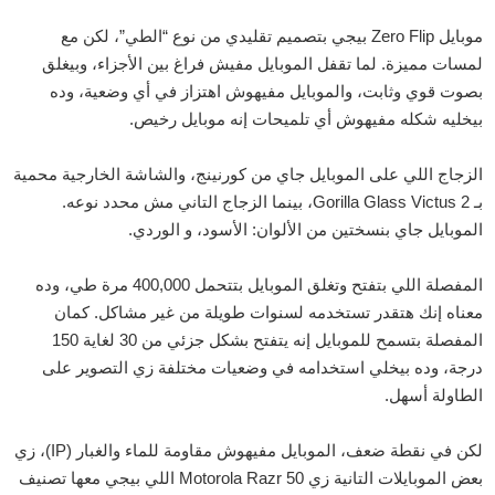
موبايل Zero Flip بيجي بتصميم تقليدي من نوع “الطي”، لكن مع
لمسات مميزة. لما تقفل الموبايل مفيش فراغ بين الأجزاء، وبيغلق
بصوت قوي وثابت، والموبايل مفيهوش اهتزاز في أي وضعية، وده
بيخليه شكله مفيهوش أي تلميحات إنه موبايل رخيص.
الزجاج اللي على الموبايل جاي من كورنينج، والشاشة الخارجية محمية
بـ Gorilla Glass Victus 2، بينما الزجاج التاني مش محدد نوعه.
الموبايل جاي بنسختين من الألوان: الأسود، و الوردي.
المفصلة اللي بتفتح وتغلق الموبايل بتتحمل 400,000 مرة طي، وده
معناه إنك هتقدر تستخدمه لسنوات طويلة من غير مشاكل. كمان
المفصلة بتسمح للموبايل إنه يتفتح بشكل جزئي من 30 لغاية 150
درجة، وده بيخلي استخدامه في وضعيات مختلفة زي التصوير على
الطاولة أسهل.
لكن في نقطة ضعف، الموبايل مفيهوش مقاومة للماء والغبار (IP)، زي
بعض الموبايلات التانية زي Motorola Razr 50 اللي بيجي معها تصنيف