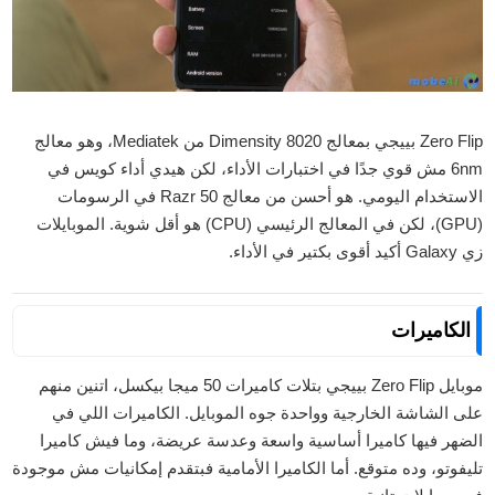
Zero Flip بييجي بمعالج Dimensity 8020 من Mediatek، وهو معالج
6nm مش قوي جدًا في اختبارات الأداء، لكن هيدي أداء كويس في
الاستخدام اليومي. هو أحسن من معالج Razr 50 في الرسومات
(GPU)، لكن في المعالج الرئيسي (CPU) هو أقل شوية. الموبايلات
زي Galaxy أكيد أقوى بكتير في الأداء.
الكاميرات
موبايل Zero Flip بييجي بتلات كاميرات 50 ميجا بيكسل، اتنين منهم
على الشاشة الخارجية وواحدة جوه الموبايل. الكاميرات اللي في
الضهر فيها كاميرا أساسية واسعة وعدسة عريضة، وما فيش كاميرا
تليفوتو، وده متوقع. أما الكاميرا الأمامية فبتقدم إمكانيات مش موجودة