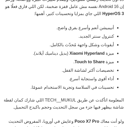
إن Android 16 نفسه مش عامل قفزة ضخمة، لكن اللي فارق فعلًا هو
HyperOS 3
اللي جاي بمزايا وتحسينات كتير، أهمها:
أنيميشن أنعم وأسرع بفرق واضح.
كنترول سنتر الجديد.
أيقونات وشكل واجهة مُحدّث بالكامل.
ميزة
Xiaomi Hyperland
(بديل ديناميك آيلاند).
ميزة
Touch to Share
.
تخصيصات أكتر لشاشة القفل.
أداء أقوى واستجابة أسرع.
تحسينات في السلاسة وتجربة الاستخدام عمومًا.
المعلومة اتأكدت عن طريق TECH__MUKUL اللي شارك كمان لقطة
شاشة بيظهر فيها جزء من سجل التحديث وحجم باكيدج التحميل.
ولو أنت معاك
Poco X7 Pro
وعايش في أوروبا، المفروض التحديث