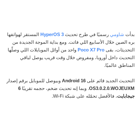
بدأت
شاومي
رسميًا في طرح تحديث
HyperOS 3
المستقر لهواتفها
بره الصين خلال الأسابيع اللي فاتت. ومع بداية الموجة الجديدة من
التحديثات، بقى
Poco X7 Pro
واحد من أوائل الموبايلات اللي وصلّها
التحديث داخل أوروبا، ومفروض خلال وقت قريب يوصل لباقي
المناطق عالميًا.
التحديث الجديد قائم على
Android 16
وبيوصل للموبايل برقم إصدار
OS3.0.2.0.WOJEUXM
. وبما إنه تحديث ضخم، حجمه تقريبًا
6
جيجابايت
، فالأفضل تحمّله على شبكة Wi-Fi.