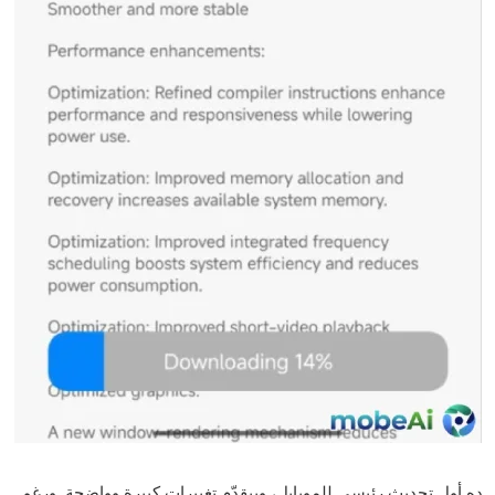
ده أول تحديث رئيسي للموبايل، وبيقدّم تغييرات كبيرة وواضحة. ورغم