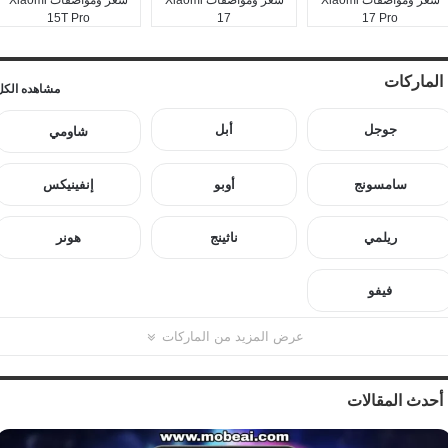
15T Pro
17
17 Pro
الماركات
مشاهده الكل
جوجل
أبل
شاومي
سامسونج
أوبو
إنفينيكس
ريلمي
ناثينج
هونر
فيفو
عرض المزيد من الماركات
أحدث المقالات