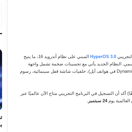
التجريبي
HyperOS 3.0
المبني على نظام أندرويد 16، ما يتيح
سمي. النظام الجديد يأتي مع تحسينات ضخمة تشمل واجهة
(مشابهة لـ Dynamic Island في هواتف آبل)، خلفيات شاشة قفل سينمائية، رسوم
HyperOS على منصة X (تويتر سابقًا) أكد أن التسجيل في البرنامج التجريبي متاح الآن عالميًا عبر
العالمية يوم
24 سبتمبر
.
بر