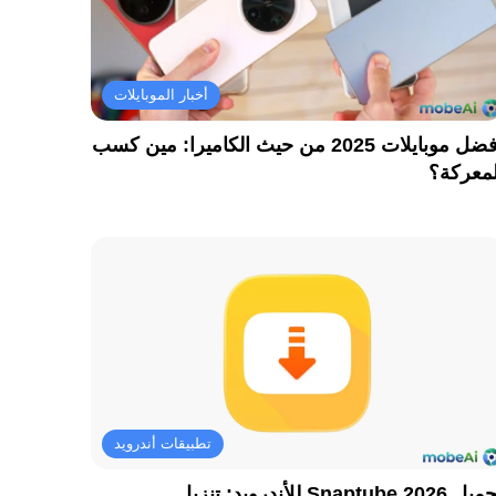
أخبار الموبايلات
أفضل موبايلات 2025 من حيث الكاميرا: مين كسب
لمعركة؟
تطبيقات أندرويد
تحميل Snaptube 2026 للأندرويد: تنزيل