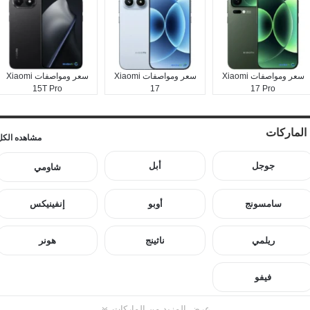
سعر ومواصفات Xiaomi
سعر ومواصفات Xiaomi
سعر ومواصفات Xiaomi
15T Pro
17
17 Pro
الماركات
مشاهده الكل
جوجل
أبل
شاومي
سامسونج
أوبو
إنفينيكس
ريلمي
ناثينج
هونر
فيفو
عرض المزيد من الماركات