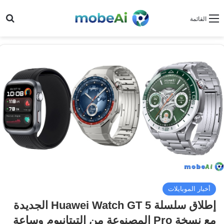
بح
القائمة
أخبار الموبايلات
إطلاق سلسلة Huawei Watch GT 5 الجديدة
مع نسخة Pro المصنوعة من التيتانيوم وساعة