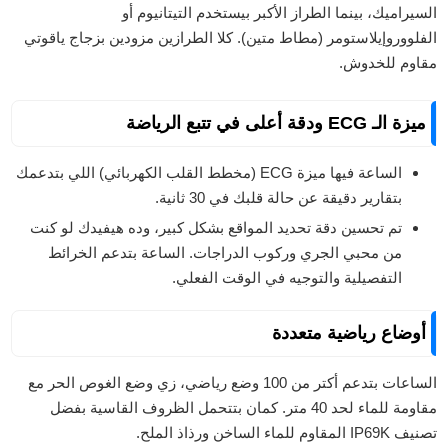
السيراميك، بينما الطراز الأكبر بيستخدم التيتانيوم أو
الفلووروإيلاستومر (مطاط متين). كلا الطرازين مزودين بزجاج ياقوتي
مقاوم للخدوش.
ميزة الـ ECG ودقة أعلى في تتبع الرياضة
الساعة فيها ميزة ECG (مخطط القلب الكهربائي) اللي بتدعمك
بتقارير دقيقة عن حالة قلبك في 30 ثانية.
تم تحسين دقة تحديد المواقع بشكل كبير، وده هيفيدك لو كنت
من محبي الجري وركوب الدراجات. الساعة بتدعم الخرائط
التفصيلية والتوجيه في الوقت الفعلي.
أوضاع رياضية متعددة
الساعات بتدعم أكتر من 100 وضع رياضي، زي وضع الغوص الحر مع
مقاومة للماء لحد 40 متر. كمان بتتحمل الظروف القاسية بفضل
تصنيف IP69K المقاوم للماء الساخن ورذاذ الملح.