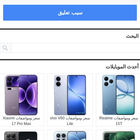
سيب تعليق
البحث
أحدث الموبايلات
سعر ومواصفات Realme
سعر ومواصفات vivo V60
سعر ومواصفات Xiaomi
17 Pro Max
Lite
15T