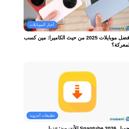
أخبار الموبايلات
أفضل موبايلات 2025 من حيث الكاميرا: مين كسب
لمعركة؟
تطبيقات أندرويد
تحميل Snaptube 2026 للأندرويد: تنزيل