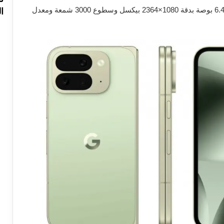
شاشة ثانوية (غلاف) من نوع LTPS OLED قياس 6.4 بوصة بدقة 1080×2364 بيكسل وسطوع 3000 شمعة ومعدل
ا