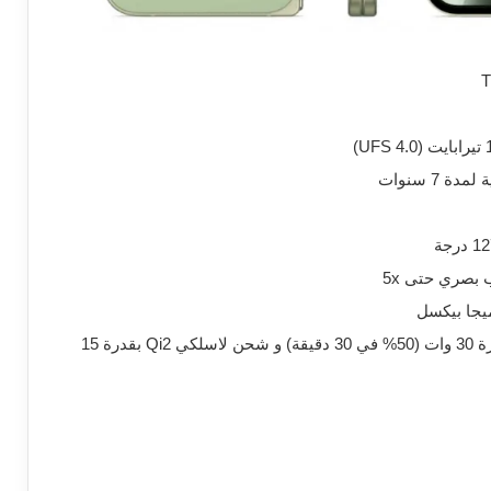
بطارية بسعة 5015 مللي أمبير و شحن سلكي بقدرة 30 وات (50% في 30 دقيقة) و شحن لاسلكي Qi2 بقدرة 15