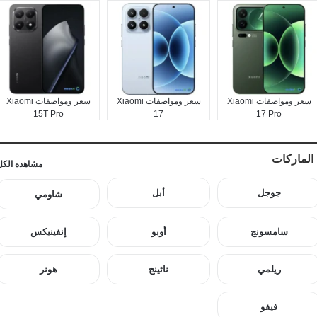
سعر ومواصفات Xiaomi
سعر ومواصفات Xiaomi
سعر ومواصفات Xiaomi
15T Pro
17
17 Pro
الماركات
مشاهده الكل
جوجل
أبل
شاومي
سامسونج
أوبو
إنفينيكس
ريلمي
ناثينج
هونر
فيفو