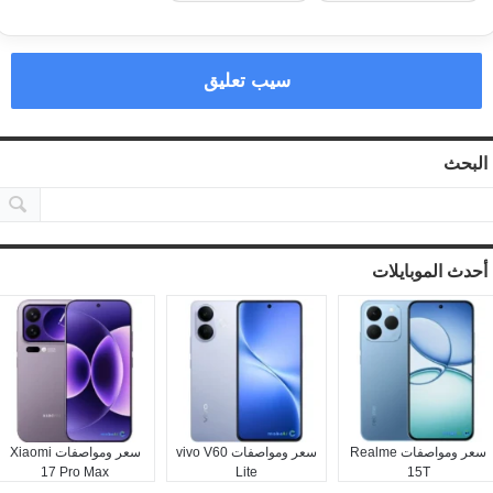
سيب تعليق
البحث
أحدث الموبايلات
سعر ومواصفات Realme
سعر ومواصفات vivo V60
سعر ومواصفات Xiaomi
17 Pro Max
Lite
15T