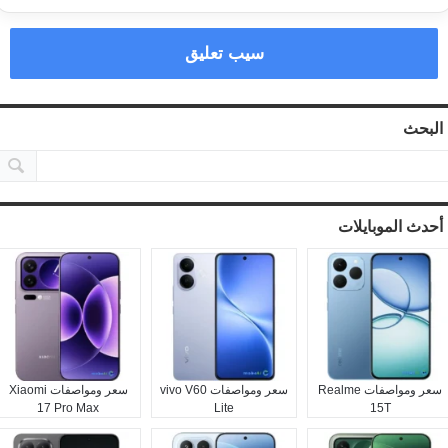
سيب تعليق
البحث
أحدث الموبايلات
سعر ومواصفات Realme
سعر ومواصفات vivo V60
سعر ومواصفات Xiaomi
17 Pro Max
Lite
15T