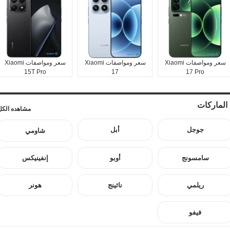
سعر ومواصفات Xiaomi
سعر ومواصفات Xiaomi
سعر ومواصفات Xiaomi
15T Pro
17
17 Pro
الماركات
مشاهده الكل
جوجل
أبل
شاومي
سامسونج
أوبو
إنفينيكس
ريلمي
ناثينج
هونر
فيفو