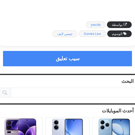
بواسطة
ytechb
الوسوم
Gemini Live
جيمني لايف
سيب تعليق
البحث
أحدث الموبايلات