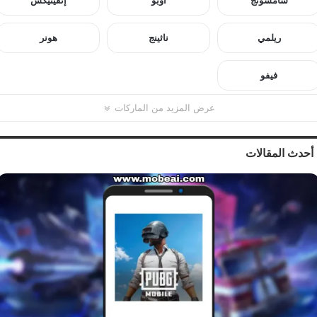
سامسونج
أوبو
إنفينيكس
ريلمي
ناثينج
هونر
فيفو
عرض المزيد من الماركات
أحدث المقالات