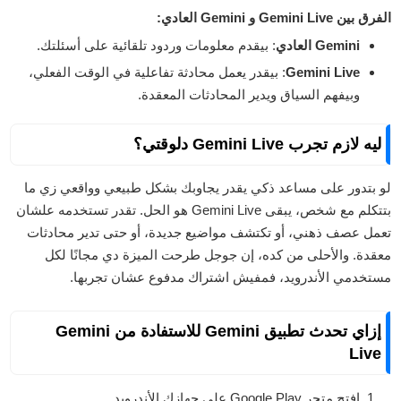
الفرق بين Gemini Live و Gemini العادي:
Gemini العادي
: بيقدم معلومات وردود تلقائية على أسئلتك.
Gemini Live
: بيقدر يعمل محادثة تفاعلية في الوقت الفعلي،
وبيفهم السياق ويدير المحادثات المعقدة.
ليه لازم تجرب Gemini Live دلوقتي؟
لو بتدور على مساعد ذكي يقدر يجاوبك بشكل طبيعي وواقعي زي ما
بتتكلم مع شخص، يبقى Gemini Live هو الحل. تقدر تستخدمه علشان
تعمل عصف ذهني، أو تكتشف مواضيع جديدة، أو حتى تدير محادثات
معقدة. والأحلى من كده، إن جوجل طرحت الميزة دي مجانًا لكل
مستخدمي الأندرويد، فمفيش اشتراك مدفوع عشان تجربها.
إزاي تحدث تطبيق Gemini للاستفادة من Gemini
Live
افتح متجر Google Play على جهازك الأندرويد.