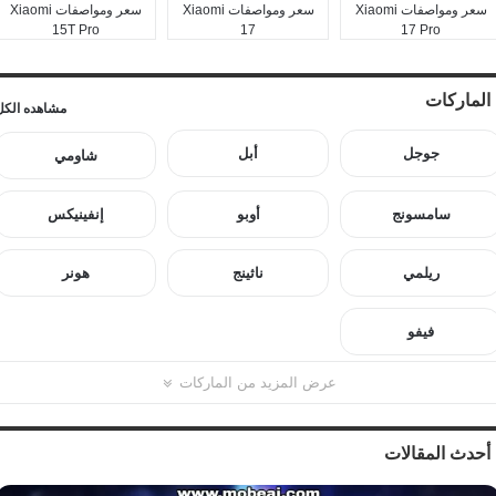
سعر ومواصفات Xiaomi
سعر ومواصفات Xiaomi
سعر ومواصفات Xiaomi
15T Pro
17
17 Pro
الماركات
مشاهده الكل
جوجل
أبل
شاومي
سامسونج
أوبو
إنفينيكس
ريلمي
ناثينج
هونر
فيفو
عرض المزيد من الماركات
أحدث المقالات