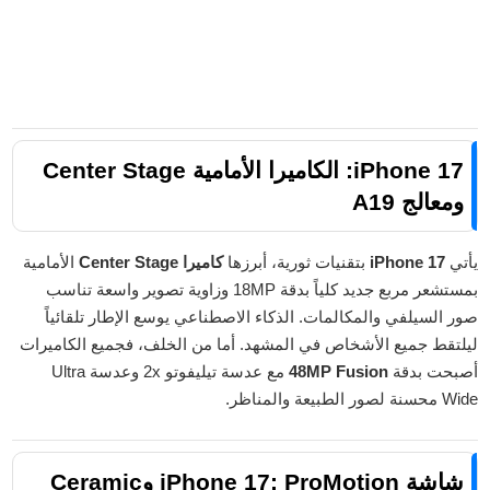
iPhone 17: الكاميرا الأمامية Center Stage
ومعالج A19
يأتي
iPhone 17
بتقنيات ثورية، أبرزها
كاميرا Center Stage
الأمامية
بمستشعر مربع جديد كلياً بدقة 18MP وزاوية تصوير واسعة تناسب
صور السيلفي والمكالمات. الذكاء الاصطناعي يوسع الإطار تلقائياً
ليلتقط جميع الأشخاص في المشهد. أما من الخلف، فجميع الكاميرات
أصبحت بدقة
48MP Fusion
مع عدسة تيليفوتو 2x وعدسة Ultra
Wide محسنة لصور الطبيعة والمناظر.
شاشة iPhone 17: ProMotion وCeramic