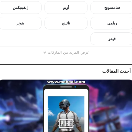
سامسونج
أوبو
إنفينيكس
ريلمي
ناثينج
هونر
فيفو
عرض المزيد من الماركات
أحدث المقالات