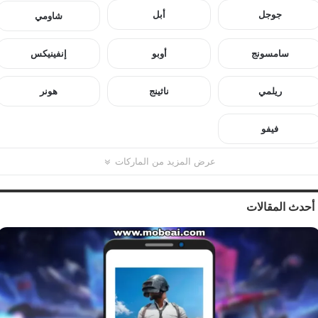
جوجل
أبل
شاومي
سامسونج
أوبو
إنفينيكس
ريلمي
ناثينج
هونر
فيفو
عرض المزيد من الماركات
أحدث المقالات