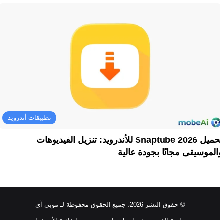
تطبيقات أندرويد
تحميل Snaptube 2026 للأندرويد: تنزيل الفيديوهات
الموسيقى مجانًا بجودة عالية
© حقوق النشر 2026، جميع الحقوق محفوظة لـ موبي آي