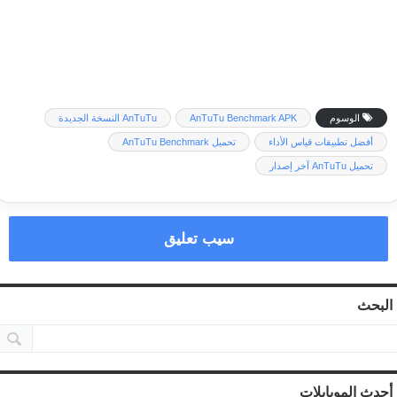
الوسوم
AnTuTu Benchmark APK
AnTuTu النسخة الجديدة
أفضل تطبيقات قياس الأداء
تحميل AnTuTu Benchmark
تحميل AnTuTu آخر إصدار
سيب تعليق
البحث
أحدث الموبايلات