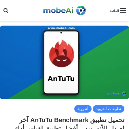
بح
القائمة
تطبيقات أندرويد
أندرويد
تحميل تطبيق AnTuTu Benchmark آخر
إصدار للأندرويد – أفضل تطبيق لقياس أداء