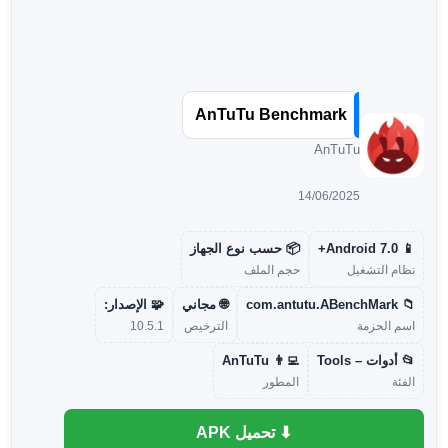
AnTuTu Benchmark
AnTuTu
14/06/2025
📱 Android 7.0+
📦 حسب نوع الجهاز
نظام التشغيل
حجم الملف
📁 com.antutu.ABenchMark
🌐 مجاني
🧩 الإصدار:
اسم الحزمة
الترخيص
10.5.1
📂 أدوات – Tools
👨‍💻 AnTuTu
الفئة
المطور
⬇ تحميل APK