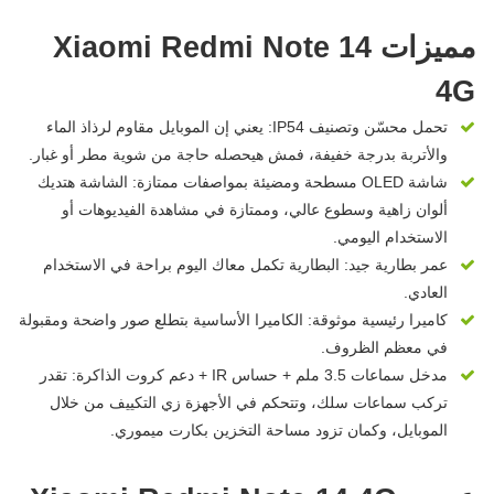
مميزات Xiaomi Redmi Note 14
4G
تحمل محسّن وتصنيف IP54: يعني إن الموبايل مقاوم لرذاذ الماء
والأتربة بدرجة خفيفة، فمش هيحصله حاجة من شوية مطر أو غبار.
شاشة OLED مسطحة ومضيئة بمواصفات ممتازة: الشاشة هتديك
ألوان زاهية وسطوع عالي، وممتازة في مشاهدة الفيديوهات أو
الاستخدام اليومي.
عمر بطارية جيد: البطارية تكمل معاك اليوم براحة في الاستخدام
العادي.
كاميرا رئيسية موثوقة: الكاميرا الأساسية بتطلع صور واضحة ومقبولة
في معظم الظروف.
مدخل سماعات 3.5 ملم + حساس IR + دعم كروت الذاكرة: تقدر
تركب سماعات سلك، وتتحكم في الأجهزة زي التكييف من خلال
الموبايل، وكمان تزود مساحة التخزين بكارت ميموري.