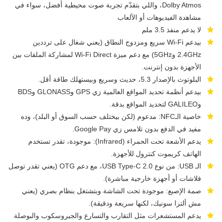
Dolby Atmos، واللي بتقدّم تجربة صوت محيطية أفضل، سواء في
مشاهدة الفيديوهات أو الألعاب
لا يدعم منفذ 3.5 ملم
بيدعم Wi-Fi سريع ومزدوج النطاق (يعني شغال على ترددين
2.4GHz و5GHz) مع دعم ميزة Wi-Fi Direct لمشاركة الملفات بين
الأجهزة بدون إنترنت.
البلوتوث بالإصدار 5.3، حديث وسريع وبيستهلك طاقة أقل.
بيدعم أنظمة تحديد المواقع العالمية زي GPS وGLONASS وBDS
وGALILEO لتحديد المواقع بدقة.
خاصية الـNFC: مدعوم (لكن بيختلف حسب السوق أو البلد)، وده
مفيد في الدفع بدون تلامس زي Google Pay.
يدعم الأشعة تحت الحمراء (Infrared): موجودة، تقدر تستخدم
الهاتف كريموت كنترول للأجهزة.
الـ USB: من نوع USB Type-C 2.0، مع دعم OTG (يعني تقدر توصل
فلاشات أو أجهزة خارجية مباشرة).
صمة الإصبع: موجودة تحت الشاشة وبتشتغل بنظام بصري (يعني
مش ألترا سونيك، لكنها سريعة ودقيقة).
يدعم المستشعرات مثل التقارب والتسارع والجيروسكوب والبوصلة