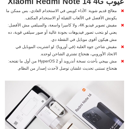
عيوب Xiaomi Redmi Note 14 4G
معالج قديم شوية: الأداء كويس في الاستخدام العادي، بس ممكن ما
يكونش الأفضل في الألعاب الثقيلة أو الاستخدام المكثف.
مفيش تصوير فيديو 4K، ولا كاميرا واسعة، والسيلفي مش الأفضل:
يعني لو بتحب تصور فيديوهات بجودة عالية أو صور سيلفي قوية، ده
مش هيكون أقوى موبايل في النقطة دي.
مفيش شاحن جوه العلبة (في أوروبا): لو اشتريت الموبايل في
الاتحاد الأوروبي، هتحتاج تشتري الشاحن لوحده.
مش بييجي بأحدث نسخة أندرويد أو HyperOS 2 من أول ما تفتحه:
هتحتاج تستنى تحديث علشان توصل لأحدث إصدار من النظام.