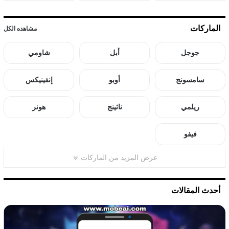
الماركات
مشاهده الكل
جوجل
أبل
شاومي
سامسونج
أوبو
إنفينيكس
ريلمي
ناثينج
هونر
فيفو
عرض المزيد من الماركات
أحدث المقالات