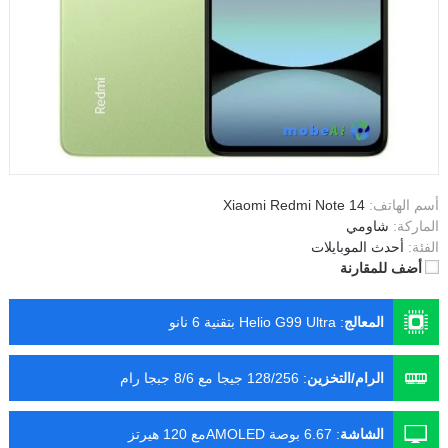
أسم الهاتف:
Xiaomi Redmi Note 14
الماركة:
شاومي
الفئة:
أحدث الموبايلات
أضف للمقارنة
المعالج
:
Helio G99 Ultra بتقنية 6 نانو
الرام/التخزين
:
128/256 جيجا مع 8/6 جبجا رام
الشاشة
:
6.67 بوصة AMOLEDمع 120 هيرتز