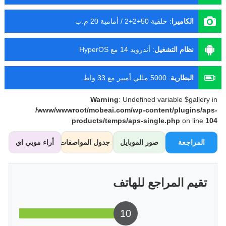
الكاميرا
:
خلفية 50+2+2 / أمامية 20 م.ب
نظام التشغيل
:
أندرويد 14 مع HyperOS
البطارية
:
5000 مللي أمبير مع 33 واط
Warning
: Undefined variable $gallery in
/www/wwwroot/mobeai.com/wp-content/plugins/aps-
products/temps/aps-single.php
on line
104
المراجعة
صور الموبايل
جدول المواصفات
أراء موبي اي
تقيم المراجع للهاتف
10