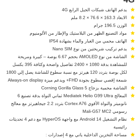
يدعم الهاتف شبكات الجيل الرابع 4G
الابعاد 163.3 × 76.6 × 8.2 ملم
الوزن 196.5 جرام
مواد التصنيع الظهر من البلاستيك والإطار من الألومنيوم
الهاتف محمي من الغبار والماء بشهادة IP54
يدعم تركيب شريحتين من نوع Nano SIM
الشاشة من نوع AMOLED بحجم 6.67 بوصة – كبيرة ومريحة
للمشاهدة بدقة 1080 × 2400 تفاصيل واضحة وكثافة 395 بكسل
لكل بوصة بتردد 120 هيرتز مع نسبة سطوع للشاشة يصل إلي 1800
شمعة إقصي سطوع بجودة FHD+ ويدعم ميزة Always-on display
الشاشة محمية بزجاج Corning Gorilla Glass 5
المعالج Mediatek Helio G99 Ultra ثماني النواة بدقة تصنيع 6
نانوميتر والنواة الأقوي Cortex A76 بتردد 2.2 جيجاهيرتز مع معالج
رسومي Mali-G57 MC2
نظام التشغيل Android 14 مع واجهة HyperOS مع دعم 4 تحديثات
رائيسية
مساحة التخزين الداخلية ياتي مع 4 إصدارات :