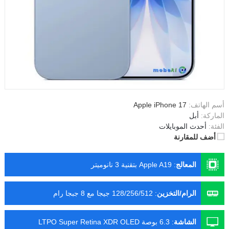
أسم الهاتف:
Apple iPhone 17
الماركة:
أبل
الفئة:
أحدث الموبايلات
أضف للمقارنة
المعالج
:
Apple A19 بتقنية 3 نانوميتر
الرام/التخزين
:
128/256/512 جيجا مع 8 جبجا رام
الشاشة
:
6.3 بوصة LTPO Super Retina XDR OLED