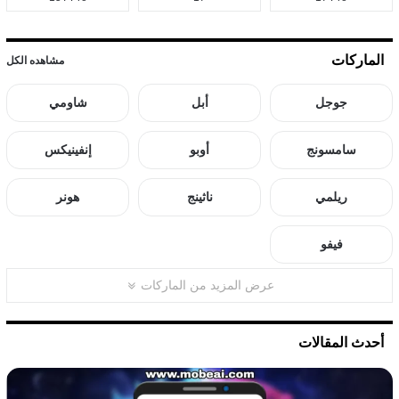
الماركات
مشاهده الكل
جوجل
أبل
شاومي
سامسونج
أوبو
إنفينيكس
ريلمي
ناثينج
هونر
فيفو
عرض المزيد من الماركات
أحدث المقالات