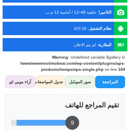
الكاميرا
:
خلفية 48+12 / أمامية 12 م.ب
نظام التشغيل
:
iOS 26
البطارية
:
لم يتم الاعلان
Warning
: Undefined variable $gallery in
/www/wwwroot/mobeai.com/wp-content/plugins/aps-
products/temps/aps-single.php
on line
104
المراجعة
صور الموبايل
جدول المواصفات
أراء موبي اي
تقيم المراجع للهاتف
9