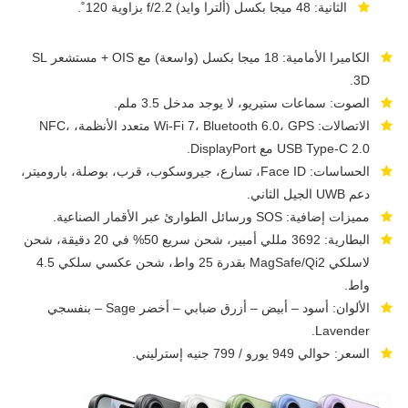
الثانية: 48 ميجا بكسل (ألترا وايد) f/2.2 بزاوية 120˚.
الكاميرا الأمامية: 18 ميجا بكسل (واسعة) مع OIS + مستشعر SL
3D.
الصوت: سماعات ستيريو، لا يوجد مدخل 3.5 ملم.
الاتصالات: Wi-Fi 7، Bluetooth 6.0، GPS متعدد الأنظمة، NFC،
USB Type-C 2.0 مع DisplayPort.
الحساسات: Face ID، تسارع، جيروسكوب، قرب، بوصلة، باروميتر،
دعم UWB الجيل الثاني.
مميزات إضافية: SOS ورسائل الطوارئ عبر الأقمار الصناعية.
البطارية: 3692 مللي أمبير، شحن سريع 50% في 20 دقيقة، شحن
لاسلكي MagSafe/Qi2 بقدرة 25 واط، شحن عكسي سلكي 4.5
واط.
الألوان: أسود – أبيض – أزرق ضبابي – أخضر Sage – بنفسجي
Lavender.
السعر: حوالي 949 يورو / 799 جنيه إسترليني.