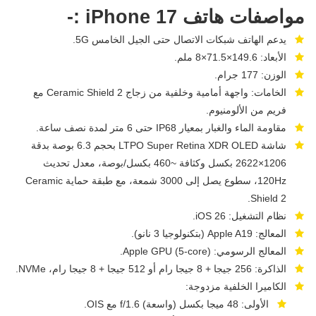
مواصفات هاتف iPhone 17 :-
يدعم الهاتف شبكات الاتصال حتى الجيل الخامس 5G.
الأبعاد: 149.6×71.5×8 ملم.
الوزن: 177 جرام.
الخامات: واجهة أمامية وخلفية من زجاج Ceramic Shield 2 مع
فريم من الألومنيوم.
مقاومة الماء والغبار بمعيار IP68 حتى 6 متر لمدة نصف ساعة.
شاشة LTPO Super Retina XDR OLED بحجم 6.3 بوصة بدقة
1206×2622 بكسل وكثافة ~460 بكسل/بوصة، معدل تحديث
120Hz، سطوع يصل إلى 3000 شمعة، مع طبقة حماية Ceramic
Shield 2.
نظام التشغيل: iOS 26.
المعالج: Apple A19 (بتكنولوجيا 3 نانو).
المعالج الرسومي: Apple GPU (5-core).
الذاكرة: 256 جيجا + 8 جيجا رام أو 512 جيجا + 8 جيجا رام، NVMe.
الكاميرا الخلفية مزدوجة:
الأولى: 48 ميجا بكسل (واسعة) f/1.6 مع OIS.