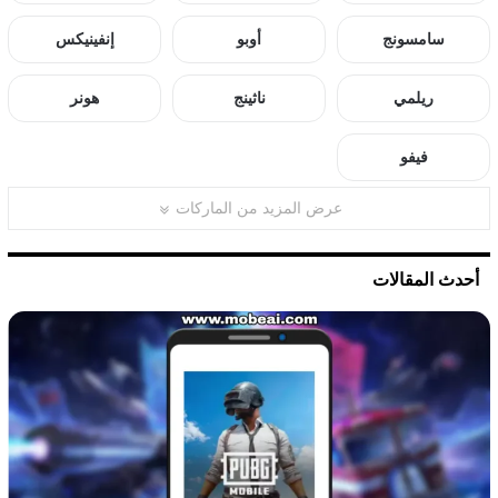
سامسونج
أوبو
إنفينيكس
ريلمي
ناثينج
هونر
فيفو
عرض المزيد من الماركات
أحدث المقالات