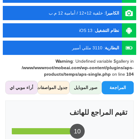
الكاميرا
:
خلفية 12+12 / أمامية 12 م.ب
نظام التشغيل
:
iOS 13
البطارية
:
3110 مللي أمبير
Warning
: Undefined variable $gallery in
/www/wwwroot/mobeai.com/wp-content/plugins/aps-
products/temps/aps-single.php
on line
104
المراجعة
صور الموبايل
جدول المواصفات
أراء موبي اي
تقيم المراجع للهاتف
10