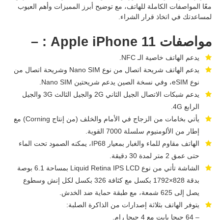
معًا المواصفات الكاملة للهاتف، مع توضيح أبرز المميزات وأهم العيوب
لمساعدتك في اتخاذ قرار الشراء.
مواصفات Apple iPhone 11 : –
يدعم الهاتف خاصية الـ NFC.
يدعم الهاتف شريحة اتصال من نوع Nano SIM وشريحة اتصال من
نوع eSIM، وفي نسخة الصين يدعم شريحتين Nano SIM.
يدعم شبكات الاتصال الجيل الثاني 2G والجيل الثالث 3G والجيل
الرابع 4G.
يأتي بخامات من الزجاج في الأمام والخلف (من إنتاج Corning) مع
إطار من الألومنيوم سلسلة 7000 القوية.
الهاتف مقاوم للماء والغبار بمعيار IP68، يمكنه الصمود تحت الماء
حتى عمق 2 متر لمدة 30 دقيقة.
الشاشة تأتي من نوع Liquid Retina IPS LCD بمساحة 6.1 بوصة
بدقة 828×1792 بكسل مع كثافة 326 بكسل لكل إنش وسطوع
يصل إلى 625 شمعة، مع طبقة حماية ضد الخدش.
يتوفر الهاتف بثلاثة إصدارات من الذاكرة الصلبة:
– 64 جيجا بايت مع 4 جيجا رام.