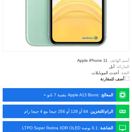
أسم الهاتف:
Apple iPhone 11
الماركة:
أبل
الفئة:
أحدث الموبايلات
أضف للمقارنة
المعالج
:
Apple A13 Bionic بتقنية 7 نانو +
الرام/التخزين
:
64 أو 128 أو 256 جيجا مع 4 جيجا رام
الشاشة
:
6.1 بوصة LTPO Super Retina XDR OLED