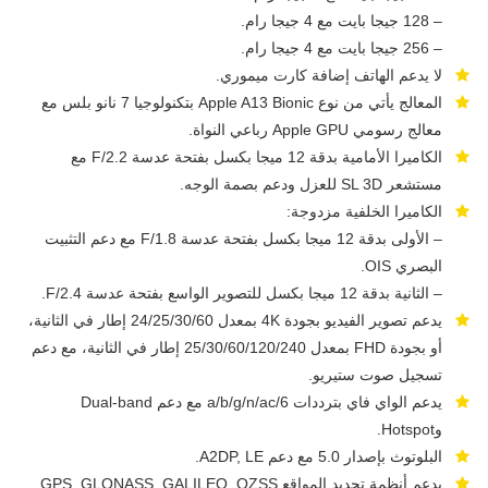
– 128 جيجا بايت مع 4 جيجا رام.
– 256 جيجا بايت مع 4 جيجا رام.
لا يدعم الهاتف إضافة كارت ميموري.
المعالج يأتي من نوع Apple A13 Bionic بتكنولوجيا 7 نانو بلس مع
معالج رسومي Apple GPU رباعي النواة.
الكاميرا الأمامية بدقة 12 ميجا بكسل بفتحة عدسة F/2.2 مع
مستشعر SL 3D للعزل ودعم بصمة الوجه.
الكاميرا الخلفية مزدوجة:
– الأولى بدقة 12 ميجا بكسل بفتحة عدسة F/1.8 مع دعم التثبيت
البصري OIS.
– الثانية بدقة 12 ميجا بكسل للتصوير الواسع بفتحة عدسة F/2.4.
يدعم تصوير الفيديو بجودة 4K بمعدل 24/25/30/60 إطار في الثانية،
أو بجودة FHD بمعدل 25/30/60/120/240 إطار في الثانية، مع دعم
تسجيل صوت ستيريو.
يدعم الواي فاي بترددات a/b/g/n/ac/6 مع دعم Dual-band
وHotspot.
البلوتوث بإصدار 5.0 مع دعم A2DP, LE.
يدعم أنظمة تحديد المواقع GPS, GLONASS, GALILEO, QZSS.