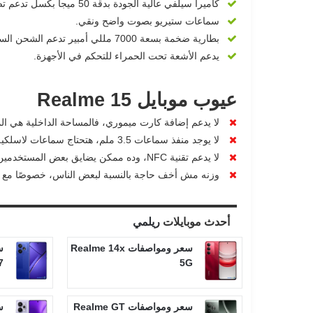
كاميرا سيلفي عالية الجودة بدقة 50 ميجا بكسل تدعم تصوير فيديو 4K.
سماعات ستيريو بصوت واضح ونقي.
بطارية ضخمة بسعة 7000 مللي أمبير تدعم الشحن السريع 80 واط وتشحن لـ 50% في 25 دقيقة.
يدعم الأشعة تحت الحمراء للتحكم في الأجهزة.
عيوب موبايل Realme 15
لا يدعم إضافة كارت ميموري، فالمساحة الداخلية هي ال
لا يوجد منفذ سماعات 3.5 ملم، هتحتاج سماعات لاسلكية أو محول USB-C.
لا يدعم تقنية NFC، وده ممكن يضايق بعض المستخدمين اللي بيستخدموها في الدفع.
وزنه مش أخف حاجة بالنسبة لبعض الناس، خصوصًا مع بط
أحدث موبايلات
ريلمي
سعر ومواصفات Realme 14x
7
5G
سعر ومواصفات Realme GT