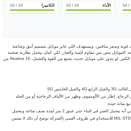
/ 10
الأداء
10
/ 10
الكاميرا
10
/ 10
قوية وسعر منافس، وبيستهدف اللي عايز موبايل بتصميم أنيق وشاشة
ة. الموبايل مش بس مقاوم للمية والغبار، لكن كمان بيحمل بطارية ضخمة
وشحن سريع جدًا، فممكن يعتمد عليه في الاستخدام اليومي الكتير. لو بتدور على موبايل حديث يجمع بين القوة والتحمل، Realme 15 من
الزجاج، إطار من الألومنيوم، وظهر من الألياف الزجاجية أو من الجلد
الهاتف مقاوم للماء والغبار بمعيارين IP68 وIP69، ما يعني أنه يتحمل الغمر في الماء حتى عمق 2 متر لمدة نصف ساعة ويتحمل
ضغط مياه عالي. الهاتف أيضًا حاصل على شهادة MIL-STD-810H للاستخدام في ظروف أقسى (الشركة توضح أن ذلك لا يضمن