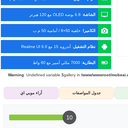
الشاشة
:
6.8 بوصة OLED مع 120 هيرتز
الكاميرا
:
خلفية 50+8 / أمامية 50 م.ب
نظام التشغيل
:
أندرويد 15 مع Realme UI 6.0
البطارية
:
7000 مللي أمبير مع 80 واط
Warning
: Undefined variable $gallery in
/www/wwwroot/mobeai.c
جدول المواصفات
أراء موبي اي
10