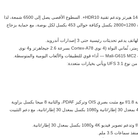
الشاشة من نوع OLED تدعم مليار لون بمعدل تحديث 144 هيرتز وتدعم تقنية HDR10+. السطوع الأقصى يصل إلى 6500 شمعة، لذا
الرؤية تحت ضوء الشمس قوية. المقاس 6.8 بوصة بدقة 1280×2800 بكسل وكثافة حوالي 453 بكسل لكل بوصة، مع حماية بزجاج
المعالج Mediatek Dimensity 7300+ بتقنية تصنيع 4 نانومتر، ثُماني النواة (4 نوى Cortex-A78 بسرعة 2.6 جيجاهرتز و4 نوى
رات متعددة:
الكاميرا الخلفية مزدوجة: الأساسية 50 ميجا بكسل بفتحة f/1.8 مع مثبت بصري OIS وتركيز PDAF، والثانية 8 ميجا بكسل بزاوية
واسعة 112 درجة. الكاميرات تدعم تصوير فيديو بدقة 4K بمعدل 30 إطار/ثانية و1080 بكسل بمعدل 30 إطار/ثانية، مع دعم التثبيت
اعات 3.5 ملم.