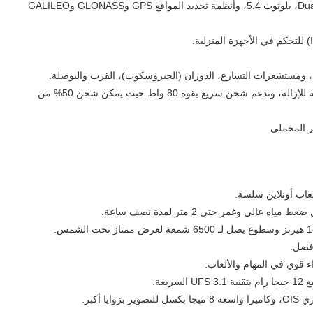
الاتصال اللاسلكي: واي فاي a/b/g/n/ac/6 بدعم Dual-band، بلوتوث 5.4، وأنظمة تحديد المواقع GPS وGLONASS وGALILEO
مستشعرات التسارع، الدوران (الجيروسكوب)، القرب والبوصلة.
البطارية سعة 7000 مللي أمبير من نوع Li-Ion غير قابلة للإزالة، وتدعم شحن سريع بقوة 80 واط حيث يمكن شحن 50% من
ر المخملي.