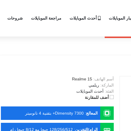
ار الموبايلات
أحدث الموبايلات
مراجعة الموبايلات
شروحات
أسم الهاتف:
Realme 15
الماركة:
ريلمي
الفئة:
أحدث الموبايلات
أضف للمقارنة
المعالج
:
Dimensity 7300+ بتقنية 4 نانوميتر
الرام/التخزين
:
128/256/512 جيجا مع 8/12 جبجا رام