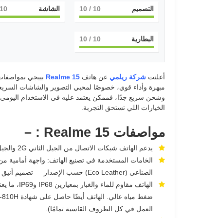
التصميم
10
/ 10
الشاشة
10
البطارية
10
/ 10
أعلنت
شركة ريلمي
عن هاتف
Realme 15
بييجي بمواصفات 
مبهرة وأداء قوي، خصوصًا لمحبي التصوير والشاشات السريع
الخيارات اللي تستحق التجربة.
مواصفات Realme 15 : –
يدعم الهاتف شبكات الاتصال من الجيل الثاني 2G والجيل الثالث 3G والجيل الرابع 4G والجيل الخامس 5G.
الخامات المستخدمة في تصنيع الهاتف: واجهة أمامية من 
الصناعي (Eco Leather) حسب الإصدار — تصميم أنيق مع متانة جيدة.
العمل في كل الظروف القاسية تمامًا).