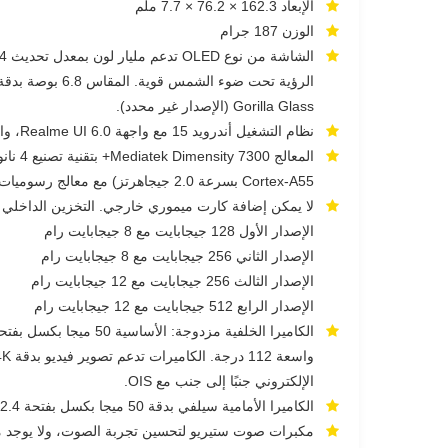
الإبعاد 162.3 × 76.2 × 7.7 ملم
الوزن 187 جرام
Gorilla Glass (الإصدار غير محدد).
نظام التشغيل أندرويد 15 مع واجهة Realme UI 6.0، والهاتف يدعم تحديثات رئيسية حتى 3 إصدارات أندرويد.
Cortex-A55 بسرعة 2.0 جيجاهرتز) مع معالج رسوميات Mali-G615 MC2 — أداء قوي للتطبيقات والألعاب اليومية والمتوسطة.
لا يمكن إضافة كارت ميموري خارجي. التخزين الداخلي من نوع UFS 3.1 ويأتي بخيا
الإصدار الأول 128 جيجابايت مع 8 جيجابايت رام
الإصدار الثاني 256 جيجابايت مع 8 جيجابايت رام
الإصدار الثالث 256 جيجابايت مع 12 جيجابايت رام
الإصدار الرابع 512 جيجابايت مع 12 جيجابايت رام
الإلكتروني جنبًا إلى جنب مع OIS.
الكاميرا الأمامية سيلفي بدقة 50 ميجا بكسل بفتحة f/2.4 وتدعم تصوير فيديو 4K و1080 بكسل بمعدل 30 إطار/ثانية.
مكبرات صوت ستيريو لتحسين تجربة الصوت، ولا يوجد منفذ سم