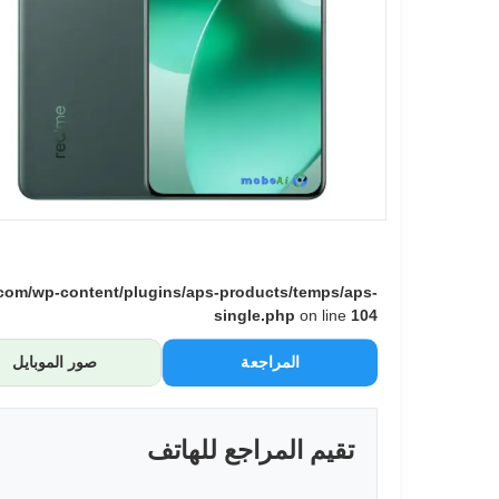
om/wp-content/plugins/aps-products/temps/aps-
single.php
on line
104
المراجعة
صور الموبايل
تقيم المراجع للهاتف