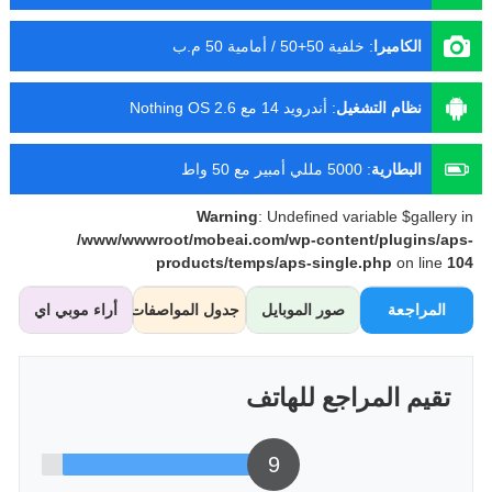
الكاميرا
:
خلفية 50+50 / أمامية 50 م.ب
نظام التشغيل
:
أندرويد 14 مع Nothing OS 2.6
البطارية
:
5000 مللي أمبير مع 50 واط
Warning
: Undefined variable $gallery in
/www/wwwroot/mobeai.com/wp-content/plugins/aps-
products/temps/aps-single.php
on line
104
المراجعة
صور الموبايل
جدول المواصفات
أراء موبي اي
تقيم المراجع للهاتف
9