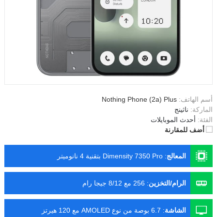
أسم الهاتف:
Nothing Phone (2a) Plus
الماركة:
ناثينج
الفئة:
أحدث الموبايلات
أضف للمقارنة
المعالج
:
Dimensity 7350 Pro بتقنية 4 نانوميتر
الرام/التخزين
:
256 مع 8/12 جيجا رام
الشاشة
:
6.7 بوصة من نوع AMOLED مع 120 هيرتز