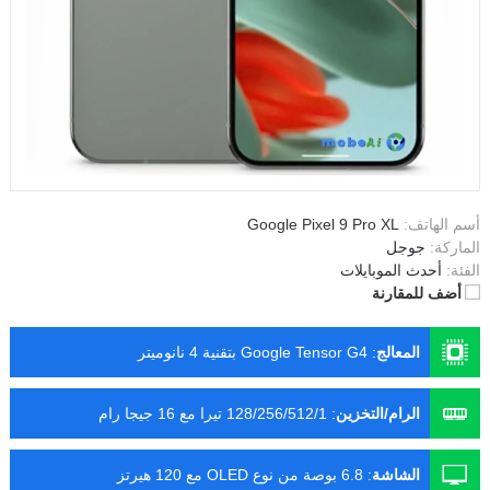
أسم الهاتف:
Google Pixel 9 Pro XL
الماركة:
جوجل
الفئة:
أحدث الموبايلات
أضف للمقارنة
المعالج
:
Google Tensor G4 بتقنية 4 نانوميتر
الرام/التخزين
:
128/256/512/1 تيرا مع 16 جيجا رام
الشاشة
:
6.8 بوصة من نوع OLED مع 120 هيرتز