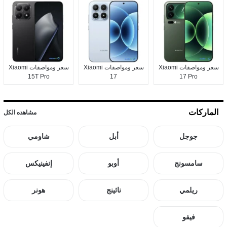
سعر ومواصفات Xiaomi
سعر ومواصفات Xiaomi
سعر ومواصفات Xiaomi
15T Pro
17
17 Pro
الماركات
مشاهده الكل
جوجل
أبل
شاومي
سامسونج
أوبو
إنفينيكس
ريلمي
ناثينج
هونر
فيفو