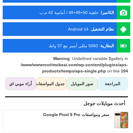
الكاميرا
:
خلفية 50+48+48 / أمامية 42 م.ب
نظام التشغيل
:
Android 14
البطارية
:
5060 مللي أمبير مع 37 واط
Warning
: Undefined variable $gallery in
/www/wwwroot/mobeai.com/wp-content/plugins/aps-
products/temps/aps-single.php
on line
104
المراجعة
صور الموبايل
جدول المواصفات
أراء موبي اي
أحدث موبايلات
جوجل
سعر ومواصفات Google Pixel 9 Pro