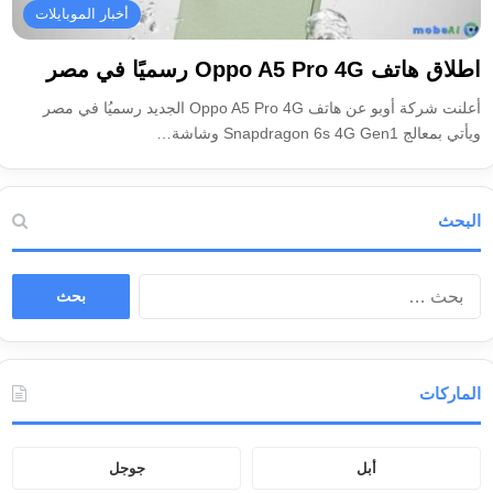
أخبار الموبايلات
اطلاق هاتف Oppo A5 Pro 4G رسميًا في مصر
أعلنت شركة أوبو عن هاتف Oppo A5 Pro 4G الجديد رسميُا في مصر
ويأتي بمعالج Snapdragon 6s 4G Gen1 وشاشة…
البحث
ا
ل
ب
ح
ث
الماركات
ع
ن
:
أبل
جوجل