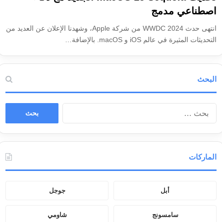
اصطناعي مدمج
انتهى حدث WWDC 2024 من شركة Apple، وشهدنا الإعلان عن العديد من
التحديثات المثيرة في عالم iOS و macOS. بالإضافة…
البحث
ا
ل
ب
ح
ث
الماركات
ع
ن
:
أبل
جوجل
سامسونج
شاومي