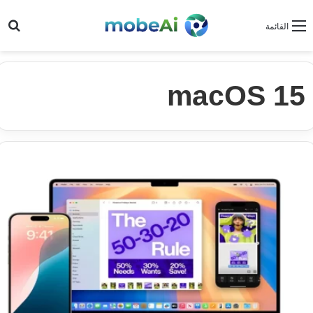
بح
القائمة
macOS 15